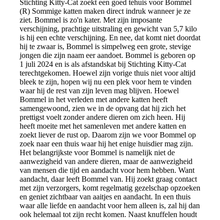
Stichting Kitty-Cat zoekt een goed tehuis voor Bommel
(R) Sommige katten maken direct indruk wanneer je ze
ziet. Bommel is zo'n kater. Met zijn imposante
verschijning, prachtige uitstraling en gewicht van 5,7 kilo
is hij een echte verschijning. En nee, dat komt niet doordat
hij te zwaar is, Bommel is simpelweg een grote, stevige
jongen die zijn naam eer aandoet. Bommel is geboren op
1 juli 2024 en is als afstandskat bij Stichting Kitty-Cat
terechtgekomen. Hoewel zijn vorige thuis niet voor altijd
bleek te zijn, hopen wij nu een plek voor hem te vinden
waar hij de rest van zijn leven mag blijven. Hoewel
Bommel in het verleden met andere katten heeft
samengewoond, zien we in de opvang dat hij zich het
prettigst voelt zonder andere dieren om zich heen. Hij
heeft moeite met het samenleven met andere katten en
zoekt liever de rust op. Daarom zijn we voor Bommel op
zoek naar een thuis waar hij het enige huisdier mag zijn.
Het belangrijkste voor Bommel is namelijk niet de
aanwezigheid van andere dieren, maar de aanwezigheid
van mensen die tijd en aandacht voor hem hebben. Want
aandacht, daar leeft Bommel van. Hij zoekt graag contact
met zijn verzorgers, komt regelmatig gezelschap opzoeken
en geniet zichtbaar van aaitjes en aandacht. In een thuis
waar alle liefde en aandacht voor hem alleen is, zal hij dan
ook helemaal tot zijn recht komen. Naast knuffelen houdt