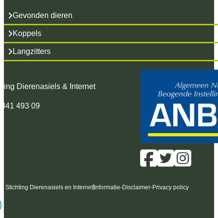
Gevonden dieren
Koppels
Langzitters
hting Dierenasiels & Internet
 341 493 09
6 Stichting Dierenasiels en Internet
Informatie
-
Disclaimer
-
Privacy policy