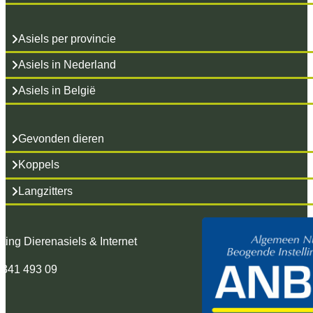
Asiels per provincie
Asiels in Nederland
Asiels in België
Gevonden dieren
Koppels
Langzitters
hting Dierenasiels & Internet
 341 493 09