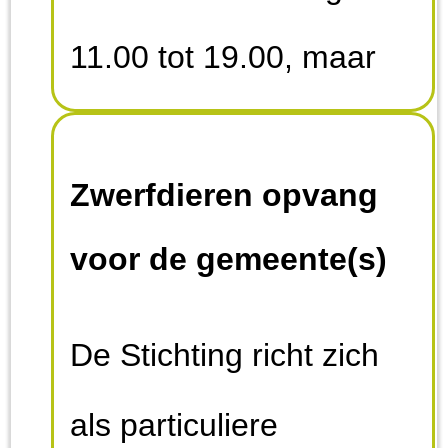
11.00 tot 19.00, maar
lukt het even niet om
Zwerfdieren opvang
ons te bereiken, stuur
voor de gemeente(s)
dan een appje dan
bellen we u zo spoedig
De Stichting richt zich
mogelijk terug.
als particuliere