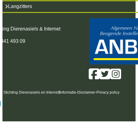
Langzitters
hting Dierenasiels & Internet
 341 493 09
6 Stichting Dierenasiels en Internet
Informatie
-
Disclaimer
-
Privacy policy