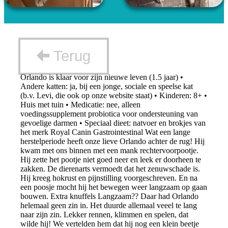
Terug
Orlando is klaar voor zijn nieuwe leven (1.5 jaar) •
Andere katten: ja, bij een jonge, sociale en speelse kat
(b.v. Levi, die ook op onze website staat) • Kinderen: 8+ •
Huis met tuin • Medicatie: nee, alleen
voedingssupplement probiotica voor ondersteuning van
gevoelige darmen • Speciaal dieet: natvoer en brokjes van
het merk Royal Canin Gastrointestinal Wat een lange
herstelperiode heeft onze lieve Orlando achter de rug! Hij
kwam met ons binnen met een mank rechtervoorpootje.
Hij zette het pootje niet goed neer en leek er doorheen te
zakken. De dierenarts vermoedt dat het zenuwschade is.
Hij kreeg hokrust en pijnstilling voorgeschreven. En na
een poosje mocht hij het bewegen weer langzaam op gaan
bouwen. Extra knuffels Langzaam?? Daar had Orlando
helemaal geen zin in. Het duurde allemaal veeel te lang
naar zijn zin. Lekker rennen, klimmen en spelen, dat
wilde hij! We vertelden hem dat hij nog een klein beetje