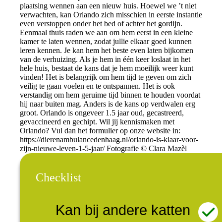
plaatsing wennen aan een nieuw huis. Hoewel we ’t niet
verwachten, kan Orlando zich misschien in eerste instantie
even verstoppen onder het bed of achter het gordijn.
Eenmaal thuis raden we aan om hem eerst in een kleine
kamer te laten wennen, zodat jullie elkaar goed kunnen
leren kennen. Je kan hem het beste even laten bijkomen
van de verhuizing. Als je hem in één keer loslaat in het
hele huis, bestaat de kans dat je hem moeilijk weer kunt
vinden! Het is belangrijk om hem tijd te geven om zich
veilig te gaan voelen en te ontspannen. Het is ook
verstandig om hem geruime tijd binnen te houden voordat
hij naar buiten mag. Anders is de kans op verdwalen erg
groot. Orlando is ongeveer 1.5 jaar oud, gecastreerd,
gevaccineerd en gechipt. Wil jij kennismaken met
Orlando? Vul dan het formulier op onze website in:
https://dierenambulancedenhaag.nl/orlando-is-klaar-voor-
zijn-nieuwe-leven-1-5-jaar/ Fotografie © Clara Mazèl
Checklist
Kan bij andere katten