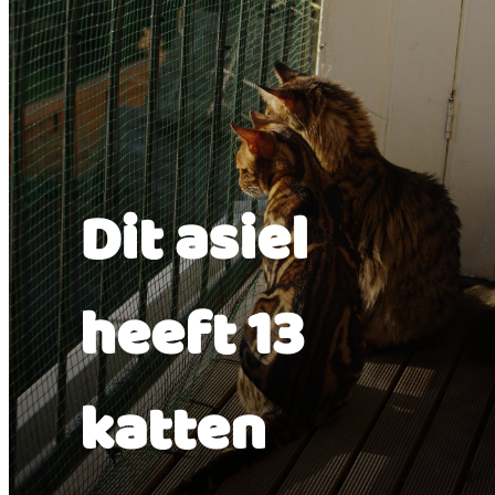
Dit asiel
heeft 13
katten