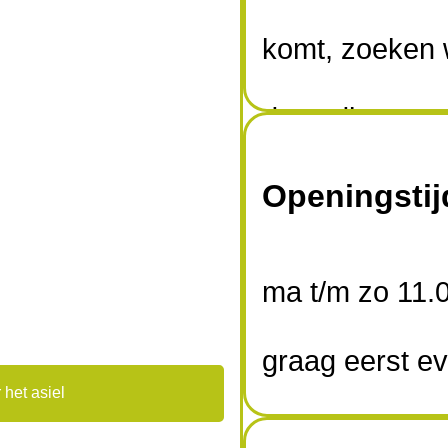
komt, zoeken 
deze dieren zo
nemen de zorg
Openingsti
huisdieren dus
ma t/m zo 11.
moment dat ze
graag eerst ev
gehaald, totda
 het asiel