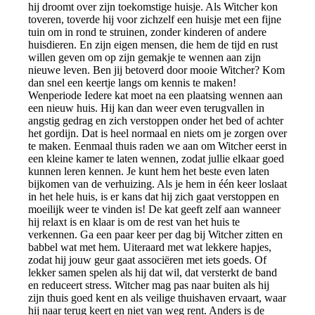
hij droomt over zijn toekomstige huisje. Als Witcher kon
toveren, toverde hij voor zichzelf een huisje met een fijne
tuin om in rond te struinen, zonder kinderen of andere
huisdieren. En zijn eigen mensen, die hem de tijd en rust
willen geven om op zijn gemakje te wennen aan zijn
nieuwe leven. Ben jij betoverd door mooie Witcher? Kom
dan snel een keertje langs om kennis te maken!
Wenperiode Iedere kat moet na een plaatsing wennen aan
een nieuw huis. Hij kan dan weer even terugvallen in
angstig gedrag en zich verstoppen onder het bed of achter
het gordijn. Dat is heel normaal en niets om je zorgen over
te maken. Eenmaal thuis raden we aan om Witcher eerst in
een kleine kamer te laten wennen, zodat jullie elkaar goed
kunnen leren kennen. Je kunt hem het beste even laten
bijkomen van de verhuizing. Als je hem in één keer loslaat
in het hele huis, is er kans dat hij zich gaat verstoppen en
moeilijk weer te vinden is! De kat geeft zelf aan wanneer
hij relaxt is en klaar is om de rest van het huis te
verkennen. Ga een paar keer per dag bij Witcher zitten en
babbel wat met hem. Uiteraard met wat lekkere hapjes,
zodat hij jouw geur gaat associëren met iets goeds. Of
lekker samen spelen als hij dat wil, dat versterkt de band
en reduceert stress. Witcher mag pas naar buiten als hij
zijn thuis goed kent en als veilige thuishaven ervaart, waar
hij naar terug keert en niet van weg rent. Anders is de