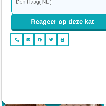
Den Haag( NL )
Reageer op deze kat