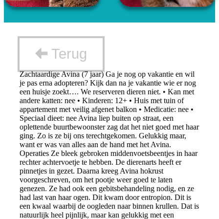
Terug
Zachtaardige Avina (7 jaar) Ga je nog op vakantie en wil
je pas erna adopteren? Kijk dan na je vakantie wie er nog
een huisje zoekt…. We reserveren dieren niet. • Kan met
andere katten: nee • Kinderen: 12+ • Huis met tuin of
appartement met veilig afgenet balkon • Medicatie: nee •
Speciaal dieet: nee Avina liep buiten op straat, een
oplettende buurtbewoonster zag dat het niet goed met haar
ging. Zo is ze bij ons terechtgekomen. Gelukkig maar,
want er was van alles aan de hand met het Avina.
Operaties Ze bleek gebroken middenvoetsbeentjes in haar
rechter achtervoetje te hebben. De dierenarts heeft er
pinnetjes in gezet. Daarna kreeg Avina hokrust
voorgeschreven, om het pootje weer goed te laten
genezen. Ze had ook een gebitsbehandeling nodig, en ze
had last van haar ogen. Dit kwam door entropion. Dit is
een kwaal waarbij de oogleden naar binnen krullen. Dat is
natuurlijk heel pijnlijk, maar kan gelukkig met een