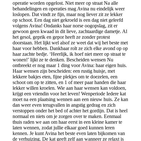
operatie worden opgelost. Niet meer op straat Na alle
behandelingen en operaties mag Avina nu eindelijk weer
loslopen. Dat vindt ze fijn, maar nog liever zit ze lekker
op schoot. Een dag niet gekroeld is een dag niet geleefd
volgens Avina! Ondanks haar norse oogopslag, zit er
gewoon geen kwaad in dit lieve, zachtaardige dametje. Al
het gesol, geprik en gepor heeft ze zonder protest
doorstaan. Het lijkt wel alsof ze weet dat wij het beste met
haar voor hebben. Dankbaar rolt ze zich elke avond op op
haar zachte bedje. ‘Heerlijk, ik hoef niet meer op straat te
wonen!’ lijkt ze te denken. Bescheiden wensen Nu
ontbreekt er nog maar 1 ding voor Avina: haar eigen huis.
Haar wensen zijn bescheiden: een rustig huisje, met
lekkere bakjes eten, fijne plekjes om te doezelen, een
schoot om op te zitten, en 1 of meer paar handen die haar
lekker willen kroelen. Wie aan haar wensen kan voldoen,
krijgt een vriendin voor het leven! Wenperiode Iedere kat
moet na een plaatsing wennen aan een nieuw huis. Ze kan
dan weer even terugvallen in angstig gedrag en zich
verstoppen onder het bed of achter het gordijn. Dat is heel
normaal en niets om je zorgen over te maken. Eenmaal
thuis raden we aan om haar eerst in een kleine kamer te
laten wennen, zodat jullie elkaar goed kunnen leren
kennen. Je kunt Avina het beste even laten bijkomen van
de verhuizing. De kat geeft zelf aan wanneer ze relaxt is