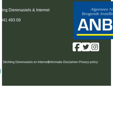
hting Dierenasiels & Internet
 341 493 09
6 Stichting Dierenasiels en Internet
Informatie
-
Disclaimer
-
Privacy policy