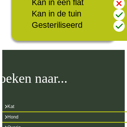
Kan in een flat
Kan in de tuin
Gesteriliseerd
oeken naar...
Kat
Hond