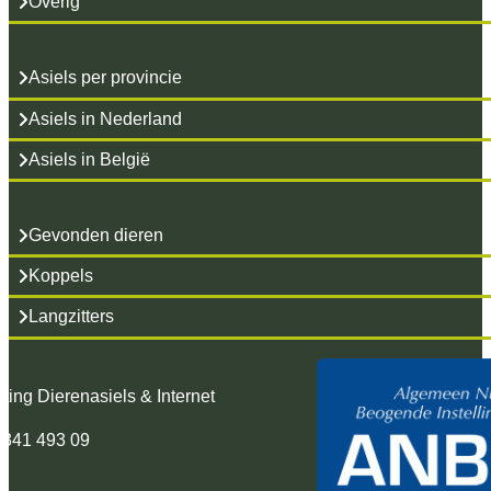
Overig
Asiels per provincie
Asiels in Nederland
Asiels in België
Gevonden dieren
Koppels
Langzitters
hting Dierenasiels & Internet
 341 493 09