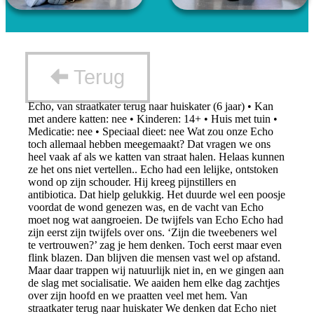
Terug
Echo, van straatkater terug naar huiskater (6 jaar) • Kan
met andere katten: nee • Kinderen: 14+ • Huis met tuin •
Medicatie: nee • Speciaal dieet: nee Wat zou onze Echo
toch allemaal hebben meegemaakt? Dat vragen we ons
heel vaak af als we katten van straat halen. Helaas kunnen
ze het ons niet vertellen.. Echo had een lelijke, ontstoken
wond op zijn schouder. Hij kreeg pijnstillers en
antibiotica. Dat hielp gelukkig. Het duurde wel een poosje
voordat de wond genezen was, en de vacht van Echo
moet nog wat aangroeien. De twijfels van Echo Echo had
zijn eerst zijn twijfels over ons. ‘Zijn die tweebeners wel
te vertrouwen?’ zag je hem denken. Toch eerst maar even
flink blazen. Dan blijven die mensen vast wel op afstand.
Maar daar trappen wij natuurlijk niet in, en we gingen aan
de slag met socialisatie. We aaiden hem elke dag zachtjes
over zijn hoofd en we praatten veel met hem. Van
straatkater terug naar huiskater We denken dat Echo niet