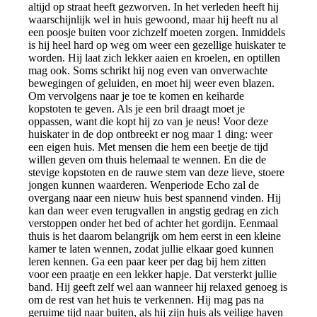
altijd op straat heeft gezworven. In het verleden heeft hij
waarschijnlijk wel in huis gewoond, maar hij heeft nu al
een poosje buiten voor zichzelf moeten zorgen. Inmiddels
is hij heel hard op weg om weer een gezellige huiskater te
worden. Hij laat zich lekker aaien en kroelen, en optillen
mag ook. Soms schrikt hij nog even van onverwachte
bewegingen of geluiden, en moet hij weer even blazen.
Om vervolgens naar je toe te komen en keiharde
kopstoten te geven. Als je een bril draagt moet je
oppassen, want die kopt hij zo van je neus! Voor deze
huiskater in de dop ontbreekt er nog maar 1 ding: weer
een eigen huis. Met mensen die hem een beetje de tijd
willen geven om thuis helemaal te wennen. En die de
stevige kopstoten en de rauwe stem van deze lieve, stoere
jongen kunnen waarderen. Wenperiode Echo zal de
overgang naar een nieuw huis best spannend vinden. Hij
kan dan weer even terugvallen in angstig gedrag en zich
verstoppen onder het bed of achter het gordijn. Eenmaal
thuis is het daarom belangrijk om hem eerst in een kleine
kamer te laten wennen, zodat jullie elkaar goed kunnen
leren kennen. Ga een paar keer per dag bij hem zitten
voor een praatje en een lekker hapje. Dat versterkt jullie
band. Hij geeft zelf wel aan wanneer hij relaxed genoeg is
om de rest van het huis te verkennen. Hij mag pas na
geruime tijd naar buiten, als hij zijn huis als veilige haven