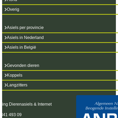
Overig
Asiels per provincie
Asiels in Nederland
Asiels in België
Gevonden dieren
Koppels
Langzitters
hting Dierenasiels & Internet
 341 493 09