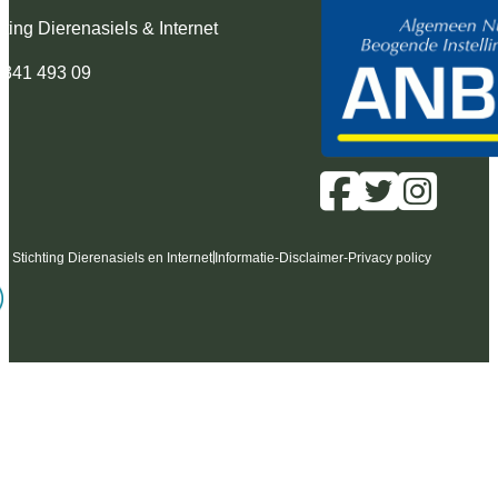
hting Dierenasiels & Internet
 341 493 09
6 Stichting Dierenasiels en Internet
Informatie
-
Disclaimer
-
Privacy policy