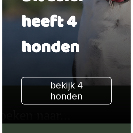
heeft 4
honden
bekijk 4
honden
oeken naar...