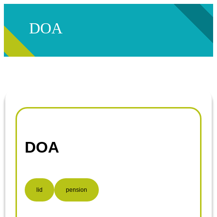
DOA
DOA
lid
pension