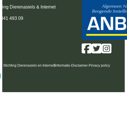
hting Dierenasiels & Internet
 341 493 09
6 Stichting Dierenasiels en Internet
Informatie
-
Disclaimer
-
Privacy policy