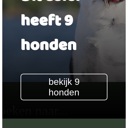
heeft 9
honden
bekijk 9
honden
oeken naar...