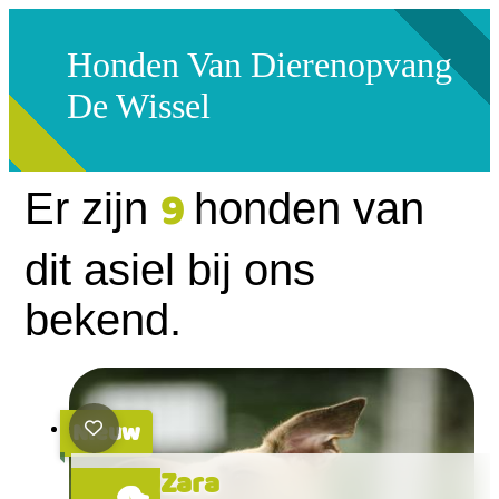
Honden Van Dierenopvang
De Wissel
9
Er zijn
honden van
dit asiel bij ons
bekend.
Nieuw
Zara