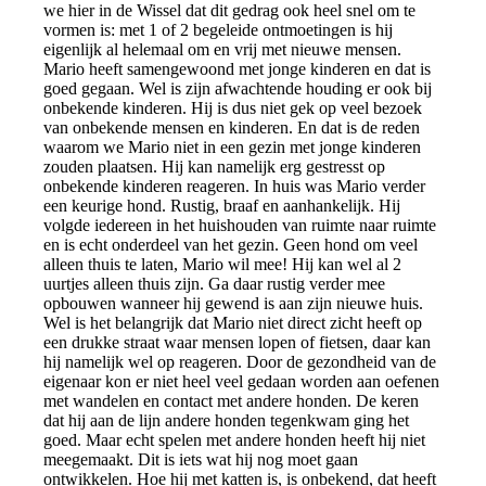
we hier in de Wissel dat dit gedrag ook heel snel om te
vormen is: met 1 of 2 begeleide ontmoetingen is hij
eigenlijk al helemaal om en vrij met nieuwe mensen.
Mario heeft samengewoond met jonge kinderen en dat is
goed gegaan. Wel is zijn afwachtende houding er ook bij
onbekende kinderen. Hij is dus niet gek op veel bezoek
van onbekende mensen en kinderen. En dat is de reden
waarom we Mario niet in een gezin met jonge kinderen
zouden plaatsen. Hij kan namelijk erg gestresst op
onbekende kinderen reageren. In huis was Mario verder
een keurige hond. Rustig, braaf en aanhankelijk. Hij
volgde iedereen in het huishouden van ruimte naar ruimte
en is echt onderdeel van het gezin. Geen hond om veel
alleen thuis te laten, Mario wil mee! Hij kan wel al 2
uurtjes alleen thuis zijn. Ga daar rustig verder mee
opbouwen wanneer hij gewend is aan zijn nieuwe huis.
Wel is het belangrijk dat Mario niet direct zicht heeft op
een drukke straat waar mensen lopen of fietsen, daar kan
hij namelijk wel op reageren. Door de gezondheid van de
eigenaar kon er niet heel veel gedaan worden aan oefenen
met wandelen en contact met andere honden. De keren
dat hij aan de lijn andere honden tegenkwam ging het
goed. Maar echt spelen met andere honden heeft hij niet
meegemaakt. Dit is iets wat hij nog moet gaan
ontwikkelen. Hoe hij met katten is, is onbekend, dat heeft