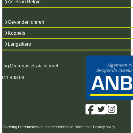
Asiels in België
Gevonden dieren
Koppels
Langzitters
hting Dierenasiels & Internet
 341 493 09
6 Stichting Dierenasiels en Internet
Informatie
-
Disclaimer
-
Privacy policy