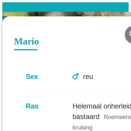
Mario
Sex
reu
Ras
Helemaal onherlei
bastaard
Roemeen
kruising