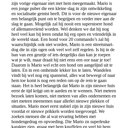
zijn vorige eigenaar niet met hem meegemaakt. Mario is
een jonge puber die een kleine slag in zijn ontwikkeling
en socialisatie gemist heeft. Dit is voor de nieuwe eigenaar
een belangrijk punt om te begrijpen en verder mee aan de
slag te gaan. Mogelijk zal hij nooit een superstoere hond
of allemansvriend worden. Wel denken we dat hij nog
heel veel kan bij leren omdat hij erg open en vriendelijk in
de wereld staat. Een hond voor 20 commando’s zal hij
waarschijnlijk ook niet worden, Mario is een streetsmart-
dog die in zijn ogen ook veel wel zelf regelen. Is hij in de
ban van een geurtje of iets dergelijks dan kan je roepen
wat je wilt, maar draait hij niet eens een oor naar je toe!
Daarom is Mario wel echt een hond om aangelijnd uit te
laten. En in een omheinde lekker los te laten. Wandelen
vindt hij wel nog erg spannend, alles wat beweegt of naar
hem toe komt is nog een reden om op de rem te gaan
staan. Het is heel belangrijk dat Mario in zijn nieuwe huis
eerst de tijd krijgt om te aarden en te wennen. Niet meteen
bezoek laten komen, niet meteen van alles ondernemen en
niet meteen meenemen naar allerlei nieuwe plekken of
situaties. Mario moet eerst stabiel zijn in zijn nieuwe huis
voordat er nieuwe prikkels worden toegevoegd. We
zoeken mensen die al wat ervaring hebben met
hondengedrag en opvoeding. Die Mario zn superleuke
karakter zien, graag met hem knuffelen en veel bij hem