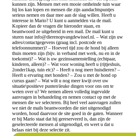
kunnen zijn. Mensen met een mooie omheinde tuin waar
hij los kan lopen en mensen die zijn aandachtspuntjes
serieus nemen en daar mee aan de slag willen. Heeft u
interesse in Mario? U kunt u aanmelden via de mail.
Kopieer dan de vragen die hieronder staan, en
beantwoord ze uitgebreid in een mail. De mail kunt u
sturen naar
info@dierenopvangdewissel.nl
. – Wat zijn uw
adres/contactgegevens (graag incl. postcode en
telefoonnummer)? – Hoeveel tijd zou de hond bij alleen
thuis moeten zijn (bijv. in verband met werk, nu en in de
toekomst)? – Wat is uw gezinssamenstelling (echtpaar,
kinderen, alleen)? – Wat voor woning heeft u (rijtjeshuis,
2onder1kap, tuin etc)? – Heeft u nog meer huisdieren? –
Heeft u ervaring met honden? – Zou u met de hond op
cursus gaan? – Wat wilt u nog meer kwijt over uw
situatie\positieve punten\leuke dingen voor ons om te
weten over u? We nemen alleen volledig ingevulde
aanvragen in behandeling en nemen contact op met de
mensen die we selecteren. Bij heel veel aanvragen zullen
we niet de mails beantwoorden die niet uitgenodigd
worden, houd daarvoor de site goed in de gaten. Wanneer
er bij Mario staat dat hij gereserveerd is, dan zijn de
geselecteerde mensen al uitgenodigd, en weet u dat u
helaas niet bij deze selectie zit.