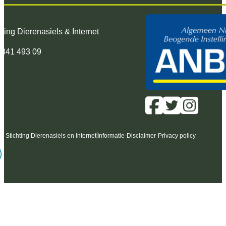
hting Dierenasiels & Internet
 341 493 09
6 Stichting Dierenasiels en Internet
Informatie
-
Disclaimer
-
Privacy policy