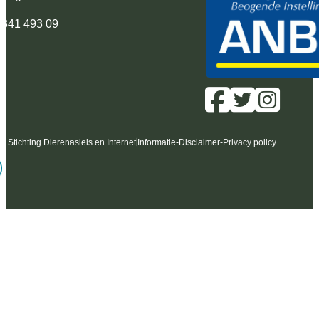
 341 493 09
6 Stichting Dierenasiels en Internet
Informatie
-
Disclaimer
-
Privacy policy