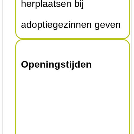
herplaatsen bij
adoptiegezinnen geven
we ook voorlichting aan
Openingstijden
scholen over de ezel,