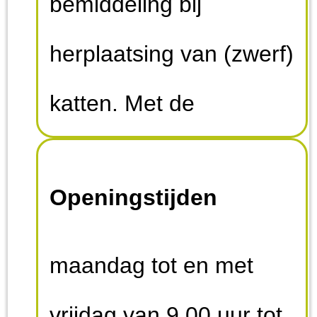
bemiddeling bij
herplaatsing van (zwerf)
katten. Met de
opbrengst van die
Openingstijden
bemiddelingen steunen
wij de partijen waarmee
maandag tot en met
we samenwerken bij
vrijdag van 9.00 uur tot