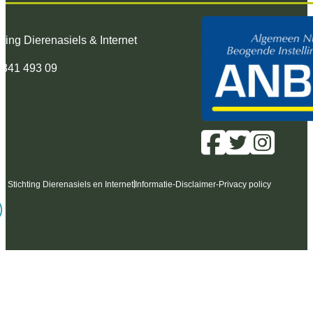
hting Dierenasiels & Internet
 341 493 09
6 Stichting Dierenasiels en Internet
Informatie
-
Disclaimer
-
Privacy policy