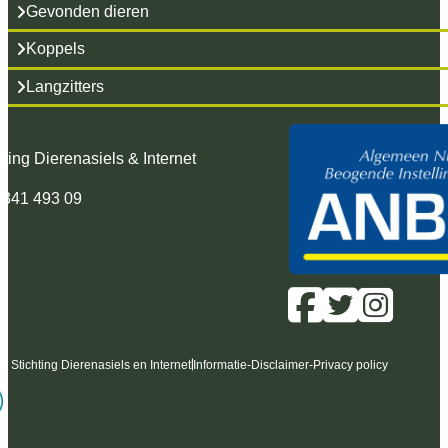
Gevonden dieren
Koppels
Langzitters
hting Dierenasiels & Internet
 341 493 09
6 Stichting Dierenasiels en Internet
Informatie
-
Disclaimer
-
Privacy policy