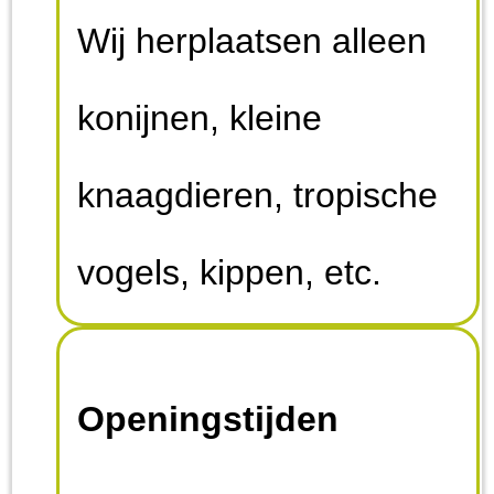
Wij herplaatsen alleen
konijnen, kleine
knaagdieren, tropische
vogels, kippen, etc.
Mocht U onze opvang
Openingstijden
bezoeken om te kijken