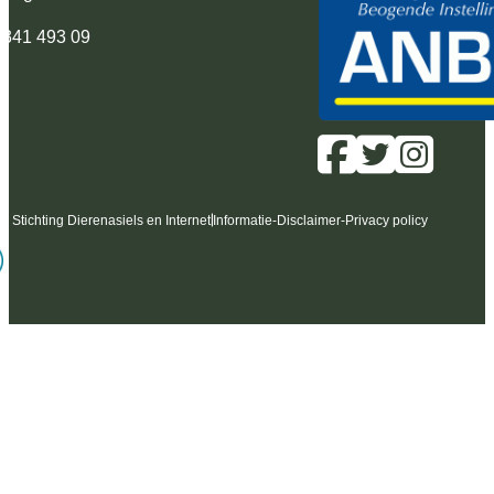
 341 493 09
6 Stichting Dierenasiels en Internet
Informatie
-
Disclaimer
-
Privacy policy