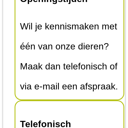
buitenland. Het zijn
dieren die een
Wil je kennismaken met
zwervend bestaan
één van onze dieren?
hebben geleden of
Maak dan telefonisch of
waar om wat voor
via e-mail een afspraak.
reden dan ook afstand
Op zondag zijn wij
van wordt gedaan. Wij
Telefonisch
gesloten. Het