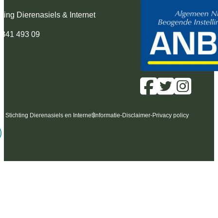
hting Dierenasiels & Internet
 341 493 09
6 Stichting Dierenasiels en Internet
Informatie
-
Disclaimer
-
Privacy policy