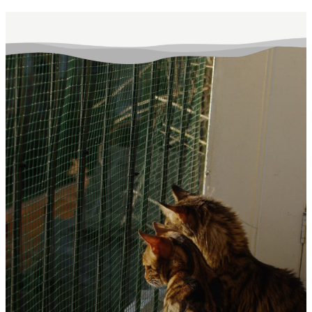
afgeluisterd.
afstandshonden en
katten op uit de
Bommelerwaard. Zoek
je een nieuw
kameraadje? Is jouw
huisdier vermist? Kun je