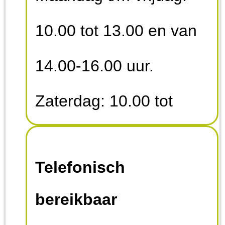
10.00 tot 13.00 en van
14.00-16.00 uur.
Zaterdag: 10.00 tot
13.00 uur. Zondag en
Telefonisch
feestdagen: gesloten
bereikbaar