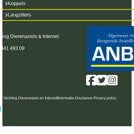
Koppels
Langzitters
hting Dierenasiels & Internet
 341 493 09
6 Stichting Dierenasiels en Internet
Informatie
-
Disclaimer
-
Privacy policy