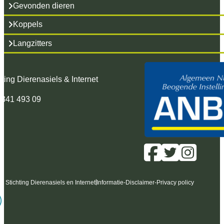
Gevonden dieren
Koppels
Langzitters
hting Dierenasiels & Internet
 341 493 09
6 Stichting Dierenasiels en Internet
Informatie
-
Disclaimer
-
Privacy policy