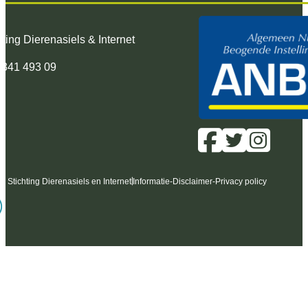
hting Dierenasiels & Internet
 341 493 09
6 Stichting Dierenasiels en Internet
Informatie
-
Disclaimer
-
Privacy policy