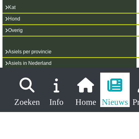
Kat
Hond
Overig
Asiels per provincie
Asiels in Nederland
Asiels in België
Gevonden dieren
Zoeken
Info
Home
Nieuws
P
Koppels
Langzitters