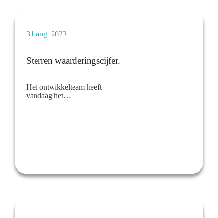
31 aug. 2023
Sterren waarderingscijfer.
Het ontwikkelteam heeft
vandaag het
beoordelingssysteem
gepubliceerd. Hiermee kunnen
adoptanten van een dier nadat
zij een dier hebben geadopteerd
hun ervaring een
waarderingscijfer geven
middels een 1 tot 5 sterren
systeem.Daarmee krijg je als
potentiële adoptant een idee
hoe anderen hun adoptie
hebben ervaren. Hoe meer
sterren hoe beter.De
waardering gaat in dit geval