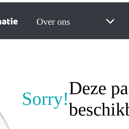
atie
Over ons
Deze pag
Sorry!
beschik