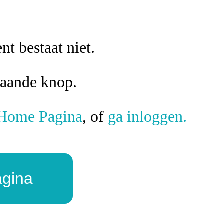
t bestaat niet.
taande knop.
Home Pagina
, of
ga inloggen.
agina