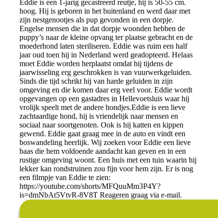
Eddie is een 1-jarig gecastreerd reutje, hij is 50-55 cm.
hoog. Hij is geboren in het buitenland en werd daar met
zijn nestgenootjes als pup gevonden in een dorpje.
Engelse mensen die in dat dorpje woonden hebben de
puppy’s naar de kleine opvang ter plaatse gebracht en de
moederhond laten steriliseren. Eddie was ruim een half
jaar oud toen hij in Nederland werd geadopteerd. Helaas
moet Eddie worden herplaatst omdat hij tijdens de
jaarwisseling erg geschrokken is van vuurwerkgeluiden.
Sinds die tijd schrikt hij van harde geluiden in zijn
omgeving en die komen daar erg veel voor. Eddie wordt
opgevangen op een gastadres in Hellevoetsluis waar hij
vrolijk speelt met de andere hondjes. ​ Eddie is een lieve
zachtaardige hond, hij is vriendelijk naar mensen en
sociaal naar soortgenoten. Ook is hij katten en kippen
gewend. Eddie gaat graag mee in de auto en vindt een
boswandeling heerlijk. Wij zoeken voor Eddie een lieve
baas die hem voldoende aandacht kan geven en in een
rustige omgeving woont. Een huis met een tuin waarin hij
lekker kan rondstruinen zou fijn voor hem zijn. Er is nog
een filmpje van Eddie te zien:
https://youtube.com/shorts/MFQuuMm3P4Y?
is=dmNbAt5VtvR-8V8T Reageren graag via e-mail.