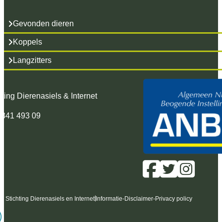
Gevonden dieren
Koppels
Langzitters
hting Dierenasiels & Internet
 341 493 09
6 Stichting Dierenasiels en Internet
Informatie
-
Disclaimer
-
Privacy policy