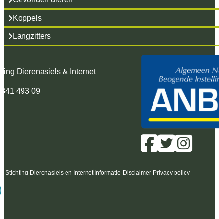
Koppels
Langzitters
hting Dierenasiels & Internet
 341 493 09
6 Stichting Dierenasiels en Internet
Informatie
-
Disclaimer
-
Privacy policy