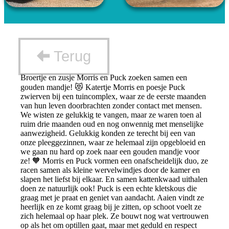
Terug
Broertje en zusje Morris en Puck zoeken samen een
gouden mandje! 😻 Katertje Morris en poesje Puck
zwierven bij een tuincomplex, waar ze de eerste maanden
van hun leven doorbrachten zonder contact met mensen.
We wisten ze gelukkig te vangen, maar ze waren toen al
ruim drie maanden oud en nog onwennig met menselijke
aanwezigheid. Gelukkig konden ze terecht bij een van
onze pleeggezinnen, waar ze helemaal zijn opgebloeid en
we gaan nu hard op zoek naar een gouden mandje voor
ze! 🧡 Morris en Puck vormen een onafscheidelijk duo, ze
racen samen als kleine wervelwindjes door de kamer en
slapen het liefst bij elkaar. En samen kattenkwaad uithalen
doen ze natuurlijk ook! Puck is een echte kletskous die
graag met je praat en geniet van aandacht. Aaien vindt ze
heerlijk en ze komt graag bij je zitten, op schoot voelt ze
zich helemaal op haar plek. Ze bouwt nog wat vertrouwen
op als het om optillen gaat, maar met geduld en respect