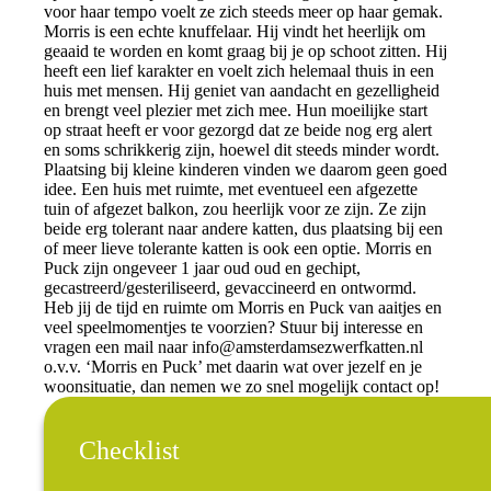
voor haar tempo voelt ze zich steeds meer op haar gemak.
Morris is een echte knuffelaar. Hij vindt het heerlijk om
geaaid te worden en komt graag bij je op schoot zitten. Hij
heeft een lief karakter en voelt zich helemaal thuis in een
huis met mensen. Hij geniet van aandacht en gezelligheid
en brengt veel plezier met zich mee. Hun moeilijke start
op straat heeft er voor gezorgd dat ze beide nog erg alert
en soms schrikkerig zijn, hoewel dit steeds minder wordt.
Plaatsing bij kleine kinderen vinden we daarom geen goed
idee. Een huis met ruimte, met eventueel een afgezette
tuin of afgezet balkon, zou heerlijk voor ze zijn. Ze zijn
beide erg tolerant naar andere katten, dus plaatsing bij een
of meer lieve tolerante katten is ook een optie. Morris en
Puck zijn ongeveer 1 jaar oud oud en gechipt,
gecastreerd/gesteriliseerd, gevaccineerd en ontwormd.
Heb jij de tijd en ruimte om Morris en Puck van aaitjes en
veel speelmomentjes te voorzien? Stuur bij interesse en
vragen een mail naar
info@amsterdamsezwerfkatten.nl
o.v.v. ‘Morris en Puck’ met daarin wat over jezelf en je
woonsituatie, dan nemen we zo snel mogelijk contact op!
Checklist