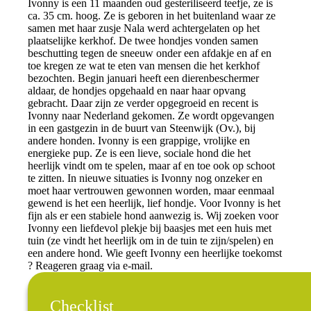
Ivonny is een 11 maanden oud gesteriliseerd teefje, ze is
ca. 35 cm. hoog. Ze is geboren in het buitenland waar ze
samen met haar zusje Nala werd achtergelaten op het
plaatselijke kerkhof. De twee hondjes vonden samen
beschutting tegen de sneeuw onder een afdakje en af en
toe kregen ze wat te eten van mensen die het kerkhof
bezochten. Begin januari heeft een dierenbeschermer
aldaar, de hondjes opgehaald en naar haar opvang
gebracht. Daar zijn ze verder opgegroeid en recent is
Ivonny naar Nederland gekomen. Ze wordt opgevangen
in een gastgezin in de buurt van Steenwijk (Ov.), bij
andere honden. Ivonny is een grappige, vrolijke en
energieke pup. Ze is een lieve, sociale hond die het
heerlijk vindt om te spelen, maar af en toe ook op schoot
te zitten. In nieuwe situaties is Ivonny nog onzeker en
moet haar vertrouwen gewonnen worden, maar eenmaal
gewend is het een heerlijk, lief hondje. Voor Ivonny is het
fijn als er een stabiele hond aanwezig is. Wij zoeken voor
Ivonny een liefdevol plekje bij baasjes met een huis met
tuin (ze vindt het heerlijk om in de tuin te zijn/spelen) en
een andere hond. Wie geeft Ivonny een heerlijke toekomst
? Reageren graag via e-mail.
Checklist