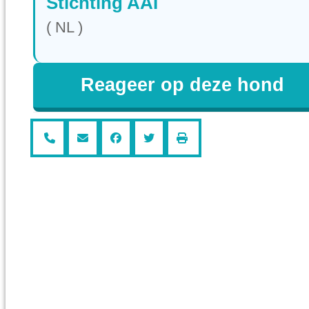
Stichting AAI
( NL )
Reageer op deze hond