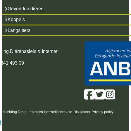
Gevonden dieren
Koppels
Langzitters
hting Dierenasiels & Internet
 341 493 09
6 Stichting Dierenasiels en Internet
Informatie
-
Disclaimer
-
Privacy policy