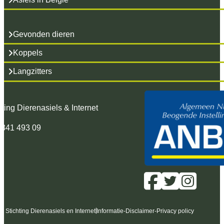
Gevonden dieren
Koppels
Langzitters
hting Dierenasiels & Internet
 341 493 09
6 Stichting Dierenasiels en Internet
Informatie
-
Disclaimer
-
Privacy policy