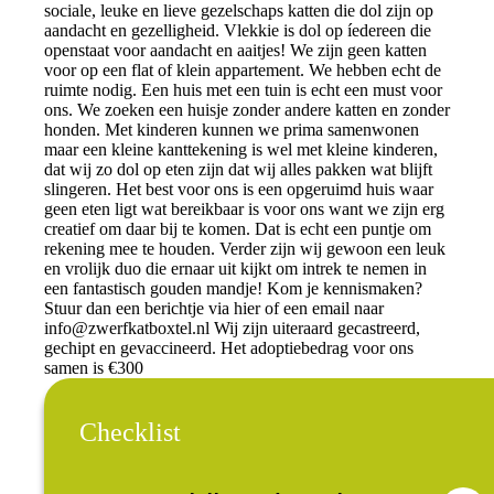
sociale, leuke en lieve gezelschaps katten die dol zijn op
aandacht en gezelligheid. Vlekkie is dol op íedereen die
openstaat voor aandacht en aaitjes! We zijn geen katten
voor op een flat of klein appartement. We hebben echt de
ruimte nodig. Een huis met een tuin is echt een must voor
ons. We zoeken een huisje zonder andere katten en zonder
honden. Met kinderen kunnen we prima samenwonen
maar een kleine kanttekening is wel met kleine kinderen,
dat wij zo dol op eten zijn dat wij alles pakken wat blijft
slingeren. Het best voor ons is een opgeruimd huis waar
geen eten ligt wat bereikbaar is voor ons want we zijn erg
creatief om daar bij te komen. Dat is echt een puntje om
rekening mee te houden. Verder zijn wij gewoon een leuk
en vrolijk duo die ernaar uit kijkt om intrek te nemen in
een fantastisch gouden mandje! Kom je kennismaken?
Stuur dan een berichtje via hier of een email naar
info@zwerfkatboxtel.nl
Wij zijn uiteraard gecastreerd,
gechipt en gevaccineerd. Het adoptiebedrag voor ons
samen is €300
Checklist