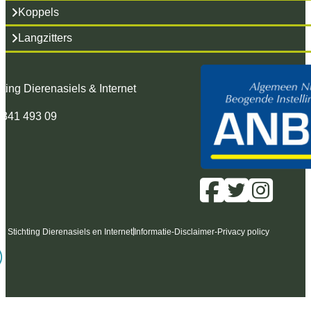
Koppels
Langzitters
hting Dierenasiels & Internet
 341 493 09
6 Stichting Dierenasiels en Internet
Informatie
-
Disclaimer
-
Privacy policy