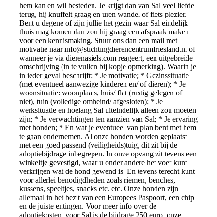
hem kan en wil besteden. Je krijgt dan van Sal veel liefde
terug, hij knuffelt graag en uren wandel of fiets plezier.
Bent u degene of zijn jullie het gezin waar Sal eindelijk
thuis mag komen dan zou hij graag een afspraak maken
voor een kennismaking. Stuur ons dan een mail met
motivatie naar
info@stichtingdierencentrumfriesland.nl
of
wanneer je via dierenasiels.com reageert, een uitgebreide
omschrijving (in te vullen bij kopje opmerking). Waarin je
in ieder geval beschrijft: * Je motivatie; * Gezinssituatie
(met eventueel aanwezige kinderen en/ of dieren); * Je
woonsituatie: woonplaats, huis/ flat (rustig gelegen of
niet), tuin (volledige omheind/ afgesloten); * Je
werksituatie en hoelang Sal uiteindelijk alleen zou moeten
zijn; * Je verwachtingen ten aanzien van Sal; * Je ervaring
met honden; * En wat je eventueel van plan bent met hem
te gaan ondernemen. Al onze honden worden geplaatst
met een goed passend (veiligheids)tuig, dit zit bij de
adoptiebijdrage inbegrepen. In onze opvang zit tevens een
winkeltje gevestigd, waar u onder andere het voer kunt
verkrijgen wat de hond gewend is. En tevens terecht kunt
voor allerlei benodigdheden zoals riemen, benches,
kussens, speeltjes, snacks etc. etc. Onze honden zijn
allemaal in het bezit van een Europees Paspoort, een chip
en de juiste entingen. Voor meer info over de
adoptiekosten, voor Sal is de bijdrage 250 euro, onze