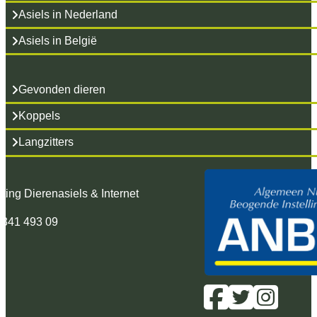
Asiels in Nederland
Asiels in België
Gevonden dieren
Koppels
Langzitters
hting Dierenasiels & Internet
 341 493 09