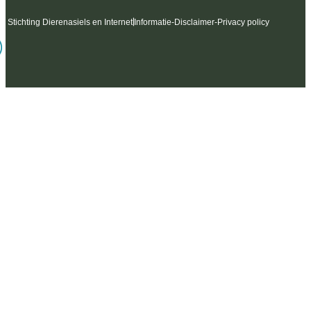
6 Stichting Dierenasiels en Internet
Informatie
-
Disclaimer
-
Privacy policy