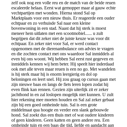
zelf ook nog een volle reu en de match van de beide reuen
escaleerde helaas. Eerst wat gemopper maar al gauw echte
vechtpartijen met wonden. Hierna stond Sal op
Marktplaats voor een nieuw thuis. Er reageerde een ouder
echtpaar en zo verhuisde Sal naar een kleine
bovenwoning in een stad. Naast dat hij sterk is moest
meneer hem uitlaten met een scootmobiel...... u zult
begrijpen dat dit zeker niet de juiste keuze was voor dit
echtpaar. En zeker niet voor Sal, er werd contact
opgenomen met de dierenambulance om advies te vragen
en die zochten contact met ons waardoor Sal inmiddels al
even bij ons woont. Wij hebben Sal eerst rust gegeven en
inmiddels kennen wij hem beter. Hij speelt hier inderdaad
ook met alle teven maar reuen is een no go. Met wandelen
is hij sterk maar hij is enorm leergierig en dol op
beloningen en leert snel. Hij zou graag op cursus gaan met
zijn nieuwe baas en langs de fiets leren lopen zodat hij
even flink kan rennen. Gezien zijn uiterlijk zit er zeker
jachthond in en zal loslopen mogelijk niet kunnen. U zult
hier rekening mee moeten houden en Sal zal zeker gebaat
zijn bij een goed omheinde tuin. Sal is een grote
middelmaat qua hoogte en verder een slank gebouwde
hond. Sal zoekt dus een thuis met of wat oudere kinderen
of geen kinderen. Geen katten en geen andere reu. Een
omheinde tuin en een baas die tijd, liefde en aandacht aan