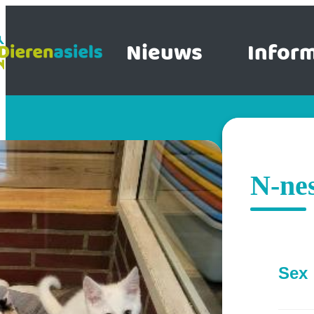
Nieuws
Inform
N-ne
Sex