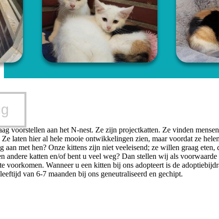
ug
raag voorstellen aan het N-nest. Ze zijn projectkatten. Ze vinden mense
 Ze laten hier al hele mooie ontwikkelingen zien, maar voordat ze hele
ng aan met hen? Onze kittens zijn niet veeleisend; ze willen graag eten
en andere katten en/of bent u veel weg? Dan stellen wij als voorwaarde
e voorkomen. Wanneer u een kitten bij ons adopteert is de adoptiebijd
leeftijd van 6-7 maanden bij ons geneutraliseerd en gechipt.