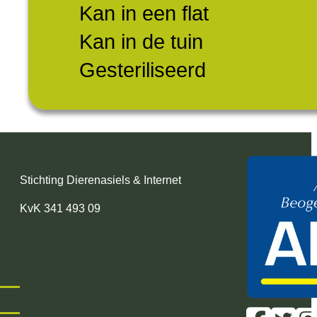
Kan in een flat
Kan in de tuin
Gesteriliseerd
Stichting Dierenasiels & Internet
KvK 341 493 09