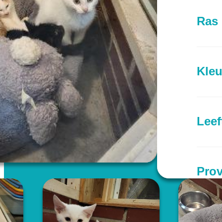
Ras
Kleu
Leef
Prov