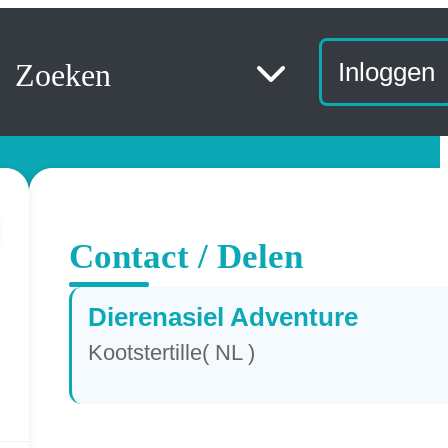
Zoeken
Inloggen
Contact / Delen
Dierenasiel Adventure
Kootstertille( NL )