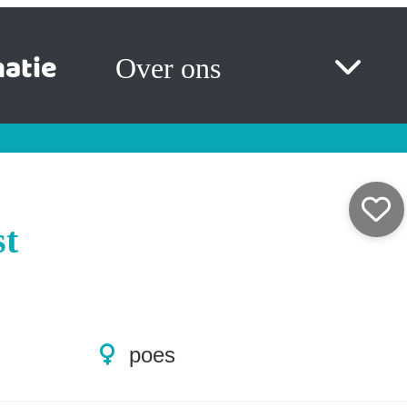
atie
Over ons
st
poes