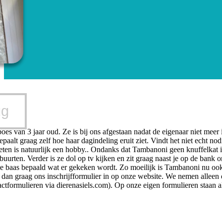
ug
es van 3 jaar oud. Ze is bij ons afgestaan nadat de eigenaar niet meer 
epaalt graag zelf hoe haar dagindeling eruit ziet. Vindt het niet echt 
eten is natuurlijk een hobby.. Ondanks dat Tambanoni geen knuffelkat is
uurten. Verder is ze dol op tv kijken en zit graag naast je op de bank o
 de baas bepaald wat er gekeken wordt. Zo moeilijk is Tambanoni nu ook
 dan graag ons inschrijfformulier in op onze website. We nemen alleen
tactformulieren via dierenasiels.com). Op onze eigen formulieren staan 