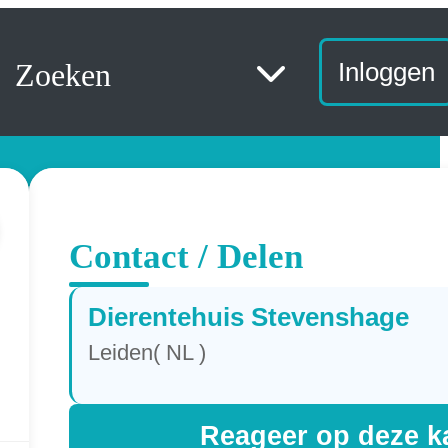
Zoeken
Inloggen
Contact / Delen
Dierentehuis Stevenshage
Leiden( NL )
Reageer op deze k