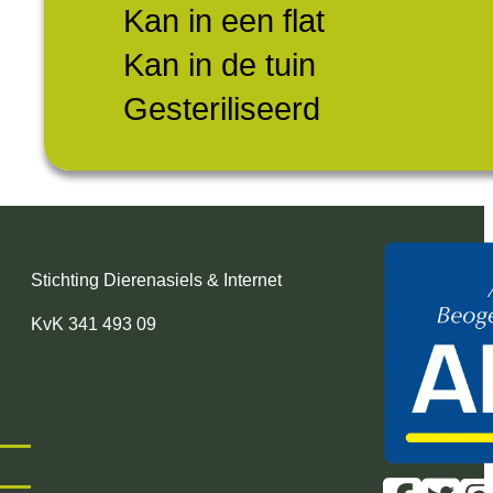
Kan in een flat
Kan in de tuin
Gesteriliseerd
Stichting Dierenasiels & Internet
KvK 341 493 09