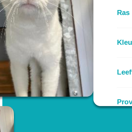
Ras
Kleu
Leef
Prov