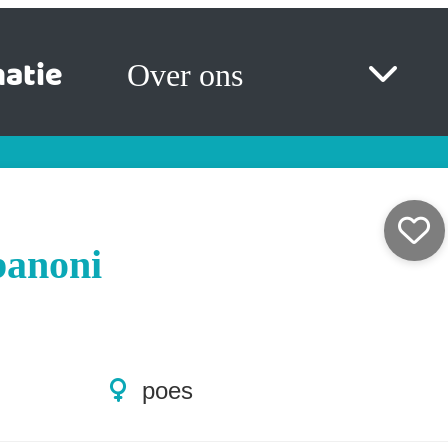
atie
Over ons
anoni
poes