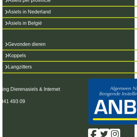
Asiels per provincie
Asiels in Nederland
Asiels in België
Gevonden dieren
Koppels
Langzitters
hting Dierenasiels & Internet
 341 493 09