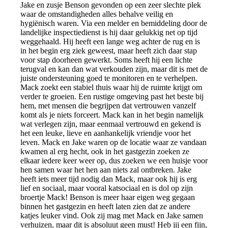
Jake en zusje Benson gevonden op een zeer slechte plek
waar de omstandigheden alles behalve veilig en
hygiënisch waren. Via een melder en bemiddeling door de
landelijke inspectiedienst is hij daar gelukkig net op tijd
weggehaald. Hij heeft een lange weg achter de rug en is
in het begin erg ziek geweest, maar heeft zich daar stap
voor stap doorheen gewerkt. Soms heeft hij een lichte
terugval en kan dan wat verkouden zijn, maar dit is met de
juiste ondersteuning goed te monitoren en te verhelpen.
Mack zoekt een stabiel thuis waar hij de ruimte krijgt om
verder te groeien. Een rustige omgeving past het beste bij
hem, met mensen die begrijpen dat vertrouwen vanzelf
komt als je niets forceert. Mack kan in het begin namelijk
wat verlegen zijn, maar eenmaal vertrouwd en gekend is
het een leuke, lieve en aanhankelijk vriendje voor het
leven. Mack en Jake waren op de locatie waar ze vandaan
kwamen al erg hecht, ook in het gastgezin zoeken ze
elkaar iedere keer weer op, dus zoeken we een huisje voor
hen samen waar het hen aan niets zal ontbreken. Jake
heeft iets meer tijd nodig dan Mack, maar ook hij is erg
lief en sociaal, maar vooral katsociaal en is dol op zijn
broertje Mack! Benson is meer haar eigen weg gegaan
binnen het gastgezin en heeft laten zien dat ze andere
katjes leuker vind. Ook zij mag met Mack en Jake samen
verhuizen, maar dit is absoluut geen must! Heb jij een fijn,