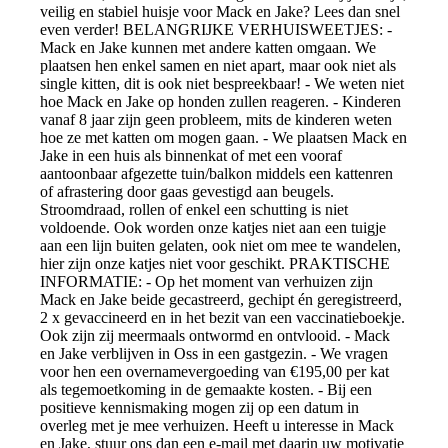
veilig en stabiel huisje voor Mack en Jake? Lees dan snel
even verder! BELANGRIJKE VERHUISWEETJES: -
Mack en Jake kunnen met andere katten omgaan. We
plaatsen hen enkel samen en niet apart, maar ook niet als
single kitten, dit is ook niet bespreekbaar! - We weten niet
hoe Mack en Jake op honden zullen reageren. - Kinderen
vanaf 8 jaar zijn geen probleem, mits de kinderen weten
hoe ze met katten om mogen gaan. - We plaatsen Mack en
Jake in een huis als binnenkat of met een vooraf
aantoonbaar afgezette tuin/balkon middels een kattenren
of afrastering door gaas gevestigd aan beugels.
Stroomdraad, rollen of enkel een schutting is niet
voldoende. Ook worden onze katjes niet aan een tuigje
aan een lijn buiten gelaten, ook niet om mee te wandelen,
hier zijn onze katjes niet voor geschikt. PRAKTISCHE
INFORMATIE: - Op het moment van verhuizen zijn
Mack en Jake beide gecastreerd, gechipt én geregistreerd,
2 x gevaccineerd en in het bezit van een vaccinatieboekje.
Ook zijn zij meermaals ontwormd en ontvlooid. - Mack
en Jake verblijven in Oss in een gastgezin. - We vragen
voor hen een overnamevergoeding van €195,00 per kat
als tegemoetkoming in de gemaakte kosten. - Bij een
positieve kennismaking mogen zij op een datum in
overleg met je mee verhuizen. Heeft u interesse in Mack
en Jake, stuur ons dan een e-mail met daarin uw motivatie