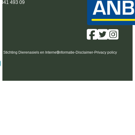
 341 493 09
6 Stichting Dierenasiels en Internet
Informatie
-
Disclaimer
-
Privacy policy