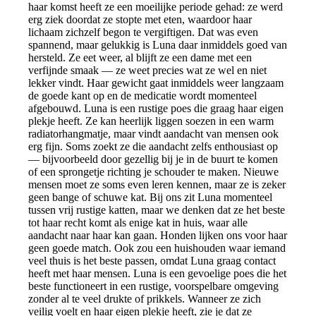
haar komst heeft ze een moeilijke periode gehad: ze werd
erg ziek doordat ze stopte met eten, waardoor haar
lichaam zichzelf begon te vergiftigen. Dat was even
spannend, maar gelukkig is Luna daar inmiddels goed van
hersteld. Ze eet weer, al blijft ze een dame met een
verfijnde smaak — ze weet precies wat ze wel en niet
lekker vindt. Haar gewicht gaat inmiddels weer langzaam
de goede kant op en de medicatie wordt momenteel
afgebouwd. Luna is een rustige poes die graag haar eigen
plekje heeft. Ze kan heerlijk liggen soezen in een warm
radiatorhangmatje, maar vindt aandacht van mensen ook
erg fijn. Soms zoekt ze die aandacht zelfs enthousiast op
— bijvoorbeeld door gezellig bij je in de buurt te komen
of een sprongetje richting je schouder te maken. Nieuwe
mensen moet ze soms even leren kennen, maar ze is zeker
geen bange of schuwe kat. Bij ons zit Luna momenteel
tussen vrij rustige katten, maar we denken dat ze het beste
tot haar recht komt als enige kat in huis, waar alle
aandacht naar haar kan gaan. Honden lijken ons voor haar
geen goede match. Ook zou een huishouden waar iemand
veel thuis is het beste passen, omdat Luna graag contact
heeft met haar mensen. Luna is een gevoelige poes die het
beste functioneert in een rustige, voorspelbare omgeving
zonder al te veel drukte of prikkels. Wanneer ze zich
veilig voelt en haar eigen plekje heeft, zie je dat ze