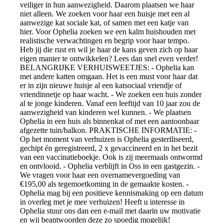
veiliger in hun aanwezigheid. Daarom plaatsen we haar
niet alleen. We zoeken voor haar een huisje met een al
aanwezige kat sociale kat, of samen met een katje van
hier. Voor Ophelia zoeken we een kalm huishouden met
realistische verwachtingen en begrip voor haar tempo.
Heb jij die rust en wil je haar de kans geven zich op haar
eigen manier te ontwikkelen? Lees dan snel even verder!
BELANGRIJKE VERHUISWEETJES: - Ophelia kan
met andere katten omgaan. Het is een must voor haar dat
er in zijn nieuwe huisje al een katsociaal vriendje of
vriendinnetje op haar wacht. - We zoeken een huis zonder
al te jonge kinderen. Vanaf een leeftijd van 10 jaar zou de
aanwezigheid van kinderen wel kunnen. - We plaatsen
Ophelia in een huis als binnenkat of met een aantoonbaar
afgezette tuin/balkon. PRAKTISCHE INFORMATIE: -
Op het moment van verhuizen is Ophelia gesteriliseerd,
gechipt én geregistreerd, 2 x gevaccineerd en in het bezit
van een vaccinatieboekje. Ook is zij meermaals ontwormd
en ontvlooid. - Ophelia verblijft in Oss in een gastgezin. -
We vragen voor haar een overnamevergoeding van
€195,00 als tegemoetkoming in de gemaakte kosten. -
Ophelia mag bij een positieve kennismaking op een datum
in overleg met je mee verhuizen! Heeft u interesse in
Ophelia stuur ons dan een e-mail met daarin uw motivatie
en wij beantwoorden deze zo spoedig mogelijk!