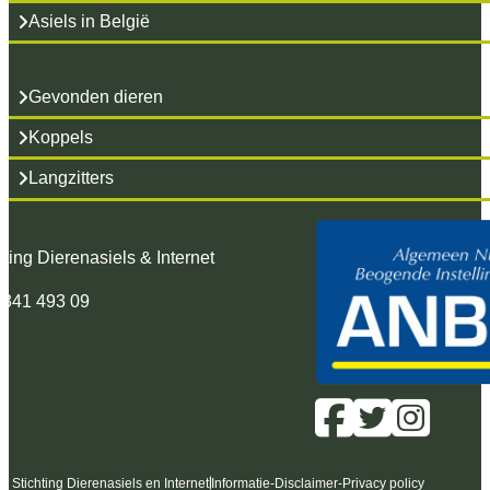
Asiels in België
Gevonden dieren
Koppels
Langzitters
hting Dierenasiels & Internet
 341 493 09
6 Stichting Dierenasiels en Internet
Informatie
-
Disclaimer
-
Privacy policy