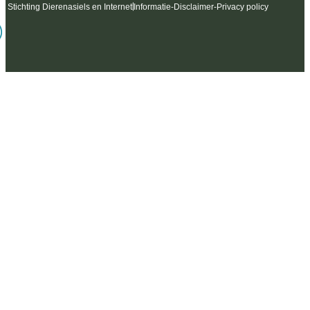
6 Stichting Dierenasiels en Internet
Informatie
-
Disclaimer
-
Privacy policy