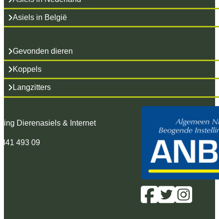
Asiels in België
Gevonden dieren
Koppels
Langzitters
hting Dierenasiels & Internet
 341 493 09