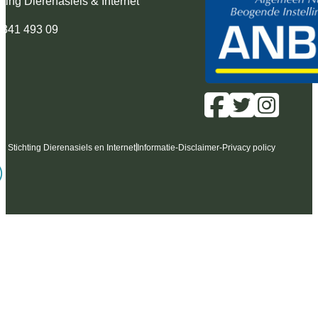
hting Dierenasiels & Internet
 341 493 09
6 Stichting Dierenasiels en Internet
Informatie
-
Disclaimer
-
Privacy policy