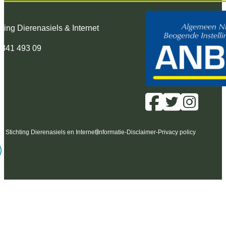
hting Dierenasiels & Internet
 341 493 09
6 Stichting Dierenasiels en Internet
Informatie
-
Disclaimer
-
Privacy policy