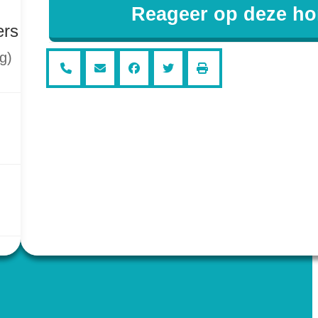
Reageer op deze h
ers
g)