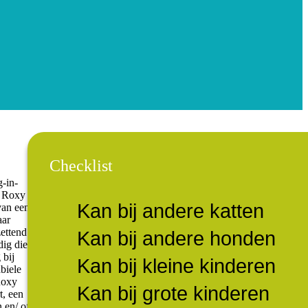
Checklist
g-in-
n. Roxy
Kan bij andere katten
van een
aar
ettend
Kan bij andere honden
dig die
 bij
Kan bij kleine kinderen
biele
Roxy
Kan bij grote kinderen
t, een
 en/ of