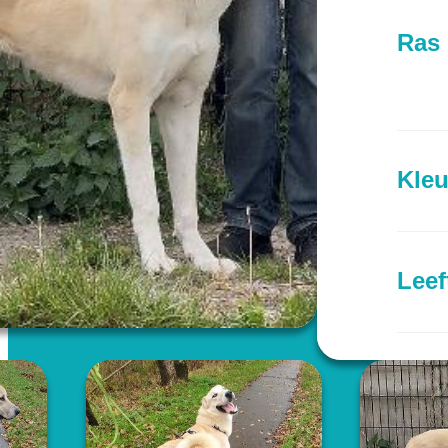
Ras
Kleu
Leef
Prov