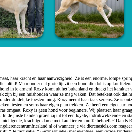
rmaat, haar kracht en haar aanwezigheid. Ze is een enorme, lompe sprin
et altijd! Maar onder dat grote lijf zit een hond die dol is op knuffele
 hond in je armen! Roxy komt uit het buitenland en draagt het karakter 
plek zijn bij een huishouden waar ze mag waken. Dat betekent ook dat h
nder duidelijke toestemming. Roxy neemt haar taak serieus. Ze is ontz
oeken, testen en soms haar eigen plan trekken. Ze heeft een eigenaar no
ig ras omgaat. Roxy is geen hond voor beginners. Wij plaatsen haar graag
n de juiste handen groeit zij uit tot een loyale, indrukwekkende en sta
 intelligente, krachtige dame met karakter en knuffelbehoefte? Dan is 
ingdierencentrumfriesland.nl
of wanneer je via dierenasiels.com reageer
rijft: * Je motivatie; * Gezinssituatie (met eventueel aanwezige kinderen