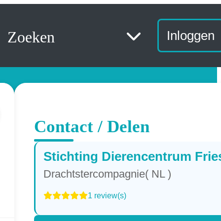
Zoeken
Inloggen
Contact / Delen
Stichting Dierencentrum Frie
Drachtstercompagnie( NL )
1 review(s)