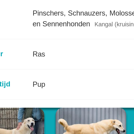
Pinschers, Schnauzers, Moloss
en Sennenhonden
Kangal (kruisin
r
Ras
tijd
Pup
incie
Friesland (NL)