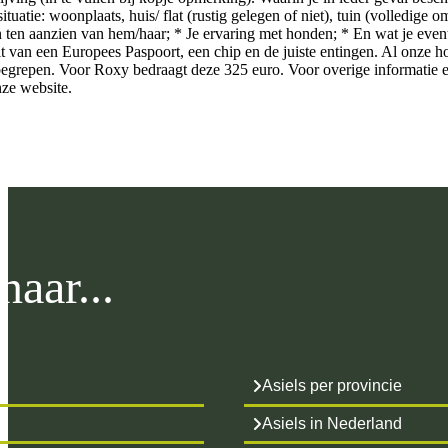
ituatie: woonplaats, huis/ flat (rustig gelegen of niet), tuin (volledige 
 ten aanzien van hem/haar; * Je ervaring met honden; * En wat je eve
it van een Europees Paspoort, een chip en de juiste entingen. Al onze h
begrepen. Voor Roxy bedraagt deze 325 euro. Voor overige informatie e
nze website.
aar...
Asiels per provincie
Asiels in Nederland