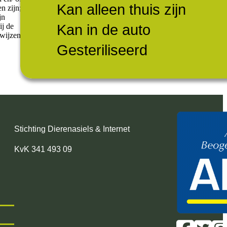
Kan alleen thuis zijn
n zijn;
jn
Kan in de auto
ij de
rwijzen
Gesteriliseerd
Stichting Dierenasiels & Internet
KvK 341 493 09