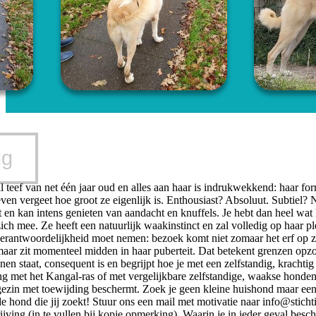
ug
 teef van net één jaar oud en alles aan haar is indrukwekkend: haar fo
ven vergeet hoe groot ze eigenlijk is. Enthousiast? Absoluut. Subtiel? Ni
t en kan intens genieten van aandacht en knuffels. Je hebt dan heel wat
ich mee. Ze heeft een natuurlijk waakinstinct en zal volledig op haar 
erantwoordelijkheid moet nemen: bezoek komt niet zomaar het erf op zo
, maar zit momenteel midden in haar puberteit. Dat betekent grenzen opz
enen staat, consequent is en begrijpt hoe je met een zelfstandig, kracht
 met het Kangal-ras of met vergelijkbare zelfstandige, waakse honden. I
gezin met toewijding beschermt. Zoek je geen kleine huishond maar een
e hond die jij zoekt! Stuur ons een mail met motivatie naar
info@sticht
jving (in te vullen bij kopje opmerking). Waarin je in ieder geval besch