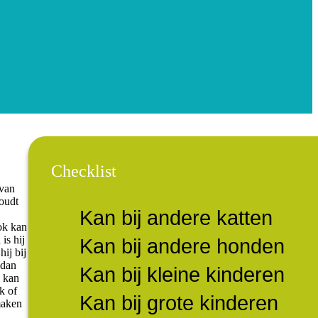
Checklist
 van
houdt
Kan bij andere katten
ok kan
is hij
Kan bij andere honden
ij bij
 dan
Kan bij kleine kinderen
l kan
k of
Kan bij grote kinderen
maken