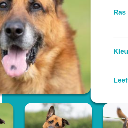
Ras
Kleu
Leef
Prov