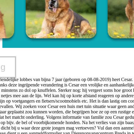
ug
iendelijke lobbes van bijna 7 jaar (geboren op 08-08-2019) heet Cesar.
anks deze ingrijpende verandering is Cesar een vrolijke en aanhankeli
 minstens zo dol op knuffelen. Sterker nog: hij vergeet soms hoe groot h
netjes mee aan de lijn. Wel kan hij op korte afstand reageren op ander
ijn op voetgangers en fietsers/scootmobiels etc. Het is dan lastig om co
evallen. Wij zoeken voor Cesar een huis met tuin situatie waar geen and
jaar geplaatst zou kunnen worden, die begrijpen hoe ze op een rustige
dat het matcht onderling. Volgens informatie van familie zou Cesar ged
 op bijv. de bel of voorbijkomende honden. Na het verlies van zijn baa
 dicht bij u waar deze grote jongen mag vertoeven? Vul dan een aanme
esse dient u een aanmeldformulier van Dierenopvangcentrum Breda in te