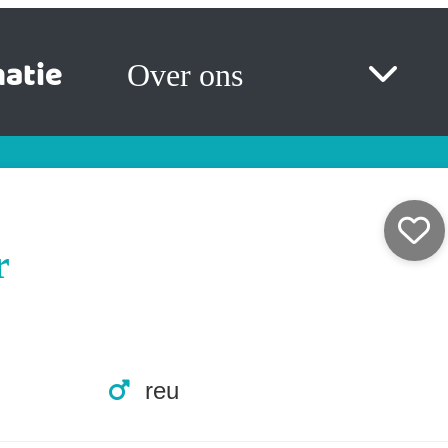
atie
Over ons
r
reu