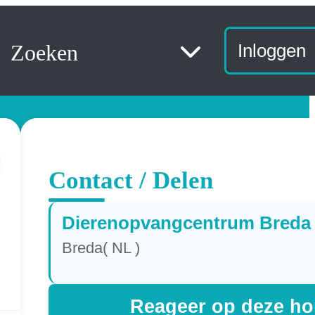
Zoeken
Inloggen
Contact / Delen
Dierenopvangcentrum Breda
Breda( NL )
Reageer op deze h