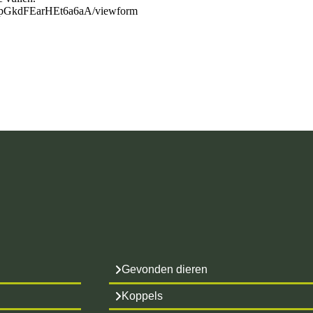
UpGkdFEarHEt6a6aA/viewform
Gevonden dieren
Koppels