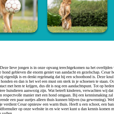
 Deze lieve jongen is in onze opvang terechtgekomen na het overlijden
jke hond gebleven die enorm geniet van aandacht en gezelschap. Cesar 
ij eigenlijk is en denkt regelmatig dat hij een schoothond is. Deze knul
e honden en dan is het wel een must om sterk in je schoenen te staan. O
ntact met hem te krijgen, dus dit is nog een aandachtspunt. Tot op heden 
ere huisdieren aanwezig zijn. Wat betreft kinderen, verwachten wij dat h
 en respectvolle manier met een hond omgaan. Bij een kennismaking zal
urende een paar uurtjes alleen thuis kunnen blijven (na gewenning). We
sje verdient Cesar opnieuw een warm thuis. Heeft u een schoot, een ban
ldformulier op onze website in en wie weet kunt u dan kennis komen 
 vullen.