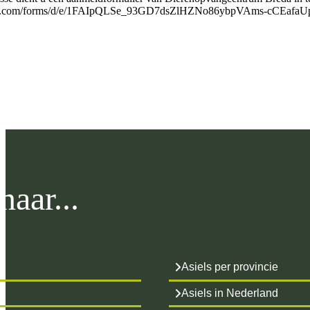
ogle.com/forms/d/e/1FAIpQLSe_93GD7dsZlHZNo86ybpVAms-cCEafa
aar...
Asiels per provincie
Asiels in Nederland