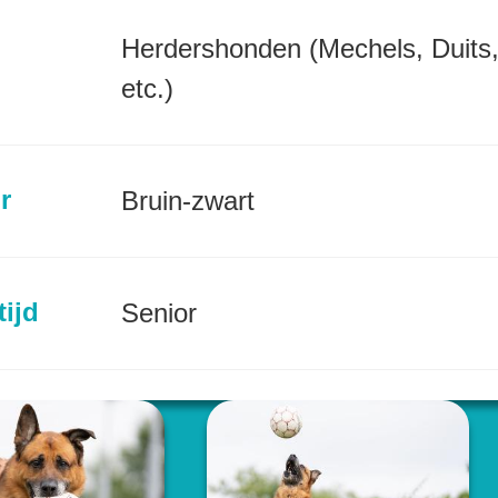
Herdershonden (Mechels, Duits
etc.)
r
Bruin-zwart
tijd
Senior
incie
Noord-Brabant (NL)