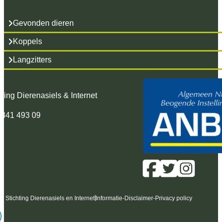
Gevonden dieren
Koppels
Langzitters
hting Dierenasiels & Internet
 341 493 09
6 Stichting Dierenasiels en Internet
Informatie
-
Disclaimer
-
Privacy policy