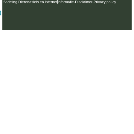
6 Stichting Dierenasiels en Internet
Informatie
-
Disclaimer
-
Privacy policy