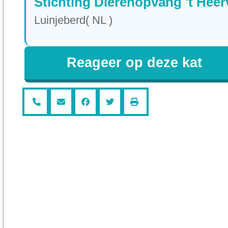
Stichting Dierenopvang 't Heer
Luinjeberd( NL )
Reageer op deze kat