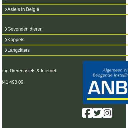
Asiels in België
Gevonden dieren
Koppels
Langzitters
hting Dierenasiels & Internet
 341 493 09