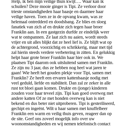
Help, ik ben mijn veilige thuis kwijt…. Waar kan ik
schuilen? Deze mooie ginger is Tipi. Ze verloor door
trieste omstandigheden haar baasje en daarmee haar
veilige haven. Toen ze in de opvang kwam, was ze
helemaal ontredderd en doodsbang. Ze blies en sloeg
fanatiek van zich af en drukte zich tegen haar broer
Franklin aan. In een gastgezin durfde ze eindelijk weer
wat te ontspannen. Ze laat zich nu aaien, wordt steeds
vrijer en uit alles blijkt dat ze heel lief is. Ze blijft wat op
de achtergrond, voorzichtig en schrikkerig, maar met tijd
zal hierin steeds verdere verbetering in zitten. En gelukkig
helpt haar grote broer Franklin haar hier ook in. We
plaatsen Tipi daarom ook uitsluitend samen met Franklin.
Ze zijn nu 3 jaar, dus ze hebben nog heel wat jaren te
gaan! Wie heeft het gouden plekje voor Tipi, samen met
Franklin? Ze heeft een ervaren kattenbaasje nodig met
veel geduld, liefde en stabiliteit. Dan zal ze zeker in alle
rust tot bloei gaan komen. Drukte en (jonge) kinderen
zouden voor haar teveel zijn. Tipi kan goed overweg met
andere katten Of ze met honden overweg kan is niet
bekend en dus beter niet uitproberen. Tipi is gesteriliseerd,
gechipt en ingeënt. Wilt u haar samen met knuffelbeer
Franklin een warm en veilig thuis geven, reageer dan op
de site. Geef ons zoveel mogelijk info over uw
woonomstandigheden en wij nemen telefonisch contact