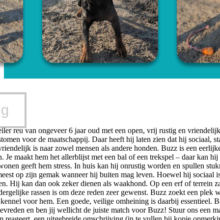
ug
iler reu van ongeveer 6 jaar oud met een open, vrij rustig en vriende
tomen voor de maatschappij. Daar heeft hij laten zien dat hij sociaal, s
 vriendelijk is naar zowel mensen als andere honden. Buzz is een eerlij
 Je maakt hem het allerblijst met een bal of een trekspel – daar kan hij 
nen geeft hem stress. In huis kan hij onrustig worden en spullen stukma
 meest op zijn gemak wanneer hij buiten mag leven. Hoewel hij sociaal i
en. Hij kan dan ook zeker dienen als waakhond. Op een erf of terrein z
 dergelijke rassen is om deze reden zeer gewenst. Buzz zoekt een plek w
 kennel voor hem. Een goede, veilige omheining is daarbij essentieel. Ben
en tevreden en ben jij wellicht de juiste match voor Buzz! Stuur ons een 
m reageert, een uitgebreide omschrijving (in te vullen bij kopje opmerkin