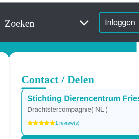
Zoeken
Inloggen
Contact / Delen
Stichting Dierencentrum Frie
Drachtstercompagnie( NL )
1 review(s)