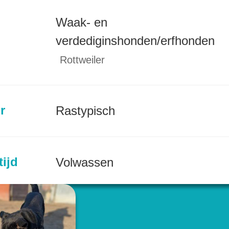
Waak- en
verdediginshonden/erfhonden
Rottweiler
r
Rastypisch
tijd
Volwassen
incie
Friesland (NL)