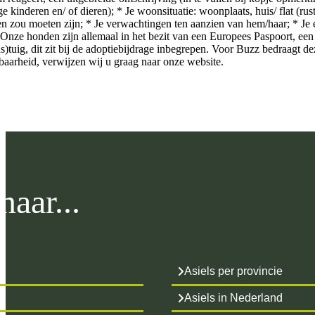
 kinderen en/ of dieren); * Je woonsituatie: woonplaats, huis/ flat (rust
leen zou moeten zijn; * Je verwachtingen ten aanzien van hem/haar; * Je
nze honden zijn allemaal in het bezit van een Europees Paspoort, een 
ds)tuig, dit zit bij de adoptiebijdrage inbegrepen. Voor Buzz bedraagt 
kbaarheid, verwijzen wij u graag naar onze website.
aar...
Asiels per provincie
Asiels in Nederland