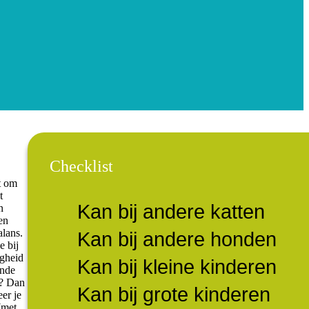
Checklist
t om
t
Kan bij andere katten
n
en
alans.
Kan bij andere honden
e bij
igheid
Kan bij kleine kinderen
ende
t? Dan
Kan bij grote kinderen
er je
(met