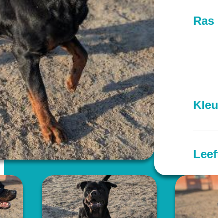
Ras
Kleu
Leef
Prov