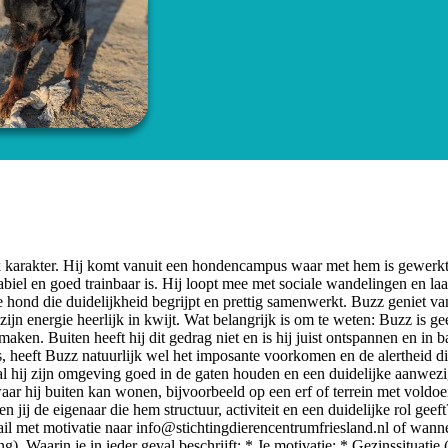
lijk karakter. Hij komt vanuit een hondencampus waar met hem is gewerk
tabiel en goed trainbaar is. Hij loopt mee met sociale wandelingen en laa
ke hond die duidelijkheid begrijpt en prettig samenwerkt. Buzz geniet va
zijn energie heerlijk in kwijt. Wat belangrijk is om te weten: Buzz is ge
ken. Buiten heeft hij dit gedrag niet en is hij juist ontspannen en in b
s, heeft Buzz natuurlijk wel het imposante voorkomen en de alertheid di
al hij zijn omgeving goed in de gaten houden en een duidelijke aanwez
aar hij buiten kan wonen, bijvoorbeeld op een erf of terrein met voldo
 jij de eigenaar die hem structuur, activiteit en een duidelijke rol geef
mail met motivatie naar
info@stichtingdierencentrumfriesland.nl
of wanne
g). Waarin je in ieder geval beschrijft: * Je motivatie; * Gezinssituatie 