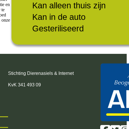
Kan alleen thuis zijn
tie en
 te
Kan in de auto
goed
n onze
Gesteriliseerd
Stichting Dierenasiels & Internet
KvK 341 493 09