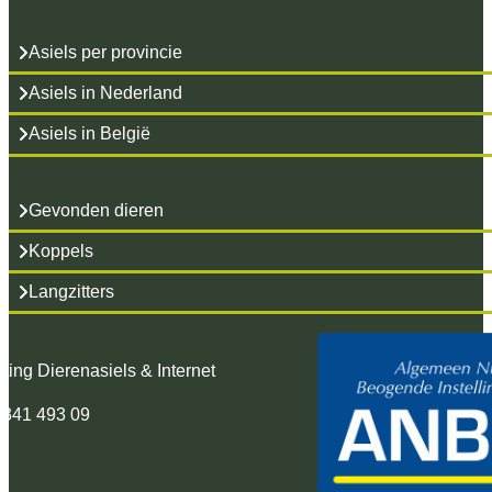
Asiels per provincie
Asiels in Nederland
Asiels in België
Gevonden dieren
Koppels
Langzitters
hting Dierenasiels & Internet
 341 493 09