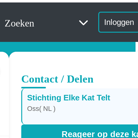
Zoeken
Inloggen
Contact / Delen
Stichting Elke Kat Telt
Oss( NL )
Reageer op deze k