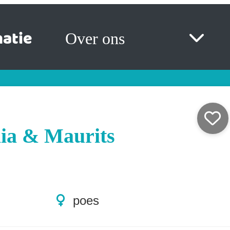
atie
Over ons
ia & Maurits
poes