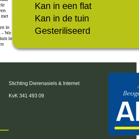
Kan in een flat
ele
een
Kan in de tuin
f met
en in
Gesteriliseerd
. - We
tum in
en
Stichting Dierenasiels & Internet
KvK 341 493 09