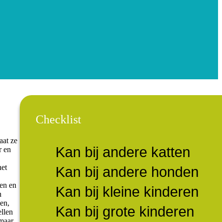
Checklist
at ze
Kan bij andere katten
r en
het
Kan bij andere honden
men en
Kan bij kleine kinderen
n
gen,
Kan bij grote kinderen
ellen
maar