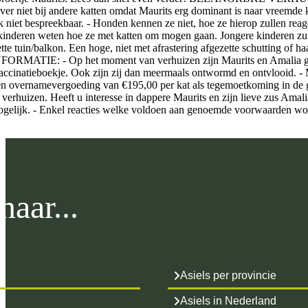
ever niet bij andere katten omdat Maurits erg dominant is naar vreemde 
k niet bespreekbaar. - Honden kennen ze niet, hoe ze hierop zullen reag
kinderen weten hoe ze met katten om mogen gaan. Jongere kinderen zulle
te tuin/balkon. Een hoge, niet met afrastering afgezette schutting of h
ATIE: - Op het moment van verhuizen zijn Maurits en Amalia gecastre
vaccinatieboekje. Ook zijn zij dan meermaals ontwormd en ontvlooid. - 
n overnamevergoeding van €195,00 per kat als tegemoetkoming in de g
 verhuizen. Heeft u interesse in dappere Maurits en zijn lieve zus Ama
ogelijk. - Enkel reacties welke voldoen aan genoemde voorwaarden w
aar...
Asiels per provincie
Asiels in Nederland