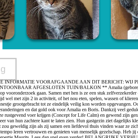
ug
KE INFORMATIE VOORAFGAANDE AAN DIT BERICHT: WIJ 
ONBAAR AFGESLOTEN TUIN/BALKON ** Amalia (geboren in juni 2024
 op vooronderzoek gaan. Samen met hen is ze een stuk zelfverzekerder en
tijd wel met zijn 2 in activiteit, of het nou eten, spelen, wassen of klier
a nestje grootgebracht tot ze eindelijk veilig kon worden opgevangen. O
eranderingen en dat gold ook voor Amalia en Boris. Dankzij veel geduld, 
ze rustgevend voer krijgen (Concept for Life Calm) en gewend zijn ger
er van hun zachtere kant te laten zien. Hun gastgezin ziet dagelijks kle
 zou geweldig zijn als zij samen een liefdevol thuis vinden waar ze zich
empo leren vertrouwen en genieten van menselijk gezelschap. Heb jij er
 broertje Maurits. Lees dan snel even verder! BELANGRIJKE VERHU