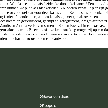
katten. Wij plaatsen dit onafscheidelijke duo enkel samen! Een individu
eren kunnen we je helaas niet vertellen. - Kinderen vanaf 12 jaar zijn g
n te onvoorspelbaar voor deze katjes zijn. - Een huis als binnenkat o
aag is niet afdoende, hier gaat een kat alsnog met gemak overheen.
erd en gesteriliseerd, gechipt én geregistreerd, 2 x gevaccineerd 
Maurits en Amalia verblijven samen in Son en Breugel in een gastgezin
emaakte kosten. - Bij een positieve kennismaking mogen zij op een da
lia, stuur ons dan een e-mail met daarin uw motivatie en wij beantwoord
orden in behandeling genomen en beantwoord -
Gevonden dieren
Koppels