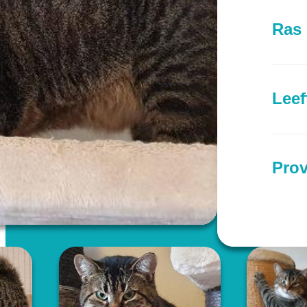
Ras
Leef
Prov