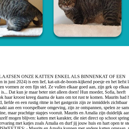
PLAATSEN ONZE KATTEN ENKEL ALS BINNENKAT OF EEN
) is een lief, kat-uit-de-boom-kijkend poesje en het liefst la
 vormen ze een fijn stel. Ze vullen elkaar goed aan, zijn gek op elkaa
en is... Dat kun je maar beter niet alleen doen! Hun moeder, Sofia, heeft
ok haar kroost kreeg daarna de kans om tot rust te komen. Maurits had 
liefde en een rustig ritme in het gastgezin zijn ze inmiddels zichtbaar
aakt aan een voorspelbare omgeving, zijn ze ontspannen, spelen ze sa
ine, maar prachtige stapjes vooruit. Maurits en Amalia zijn duidelijk aa
zelf mogen blijven: katten met karakter, die niet direct op schoot sprin
varing met katjes zoals Amalia en durf jij jouw huis en hart open te st
ISWEETJES: - Maurits en Amalia kunnen met andere katten omgaan, 