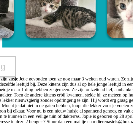
ug
 zijn zusje Jetje gevonden toen ze nog maar 3 weken oud waren. Ze z
dezelfde leeftijd bij. Deze kittens zijn dus al op hele jonge leeftijd i
eidje maar 1 ding hebben ze gemeen. Ze zijn ontzettend lief, aanhankeli
karakter. Toen de andere kittens erbij kwamen, stelde hij ze meteen op 
is lekker nieuwsgierig zonder opdringerig te zijn. Hij wordt erg graag 
 Mocht je dat niet in de gaten hebben, loopt die lekker voor je voeten 
 bij elkaar. Voor nu is een nieuw huisje al spannend genoeg en valt er v
en te kunnen in een veilige tuin of dakterras. Jopie is geboren op 28 apr
eresse in deze 2 bengels? Stuur dan een mailtje naar
dierenasiels@hokaz