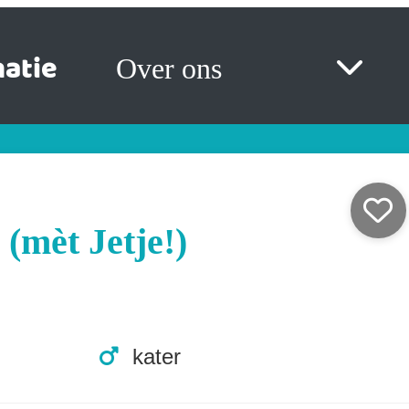
atie
Over ons
 (mèt Jetje!)
kater