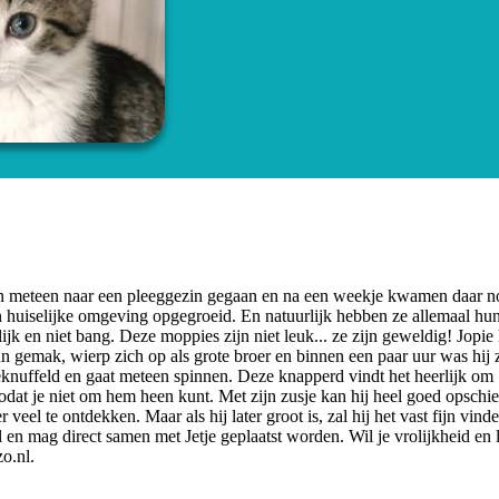
ijn meteen naar een pleeggezin gegaan en na een weekje kwamen daar n
n een huiselijke omgeving opgegroeid. En natuurlijk hebben ze allemaal hu
jk en niet bang. Deze moppies zijn niet leuk... ze zijn geweldig! Jopie 
hun gemak, wierp zich op als grote broer en binnen een paar uur was hij 
geknuffeld en gaat meteen spinnen. Deze knapperd vindt het heerlijk om
zodat je niet om hem heen kunt. Met zijn zusje kan hij heel goed opschie
eel te ontdekken. Maar als hij later groot is, zal hij het vast fijn vin
il en mag direct samen met Jetje geplaatst worden. Wil je vrolijkheid en 
o.nl
.