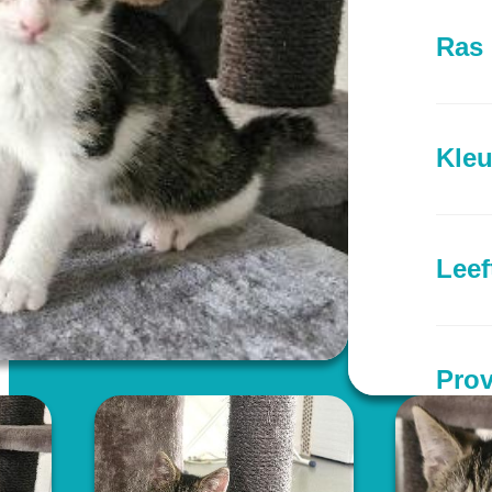
Ras
Kleu
Leef
Prov