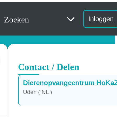
Zoeken
Inloggen
Contact / Delen
Dierenopvangcentrum HoKa
Uden ( NL )