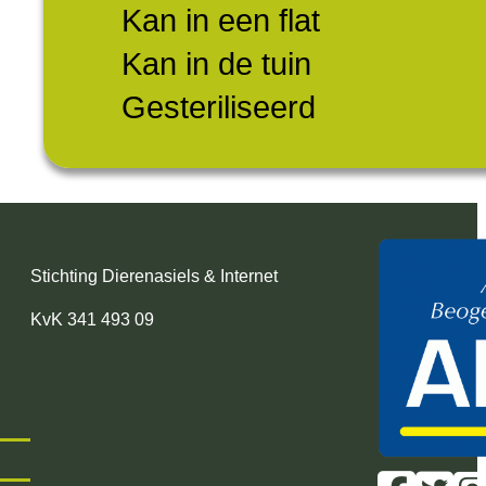
Kan in een flat
Kan in de tuin
Gesteriliseerd
Stichting Dierenasiels & Internet
KvK 341 493 09