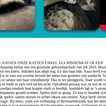
PLAATSEN ONZE KATTEN ENKEL ALS BINNENKAT OF EEN
isje met een geschatte geboorteperiode van juli 2019. Maar l
or een kitten. Stilzitten kan altijd nog. En dan haar blik. Naya heeft wa
d is ze juist een enorme lieverd die intens kan genieten van aandacht. N
ze samen met haar vriendinnetje Tika in het pleeggezin. Daar wordt v
en hield ze zich veel uit het zicht. Opvallend genoeg was zij wel de ee
kroeltjes rondom haar koppie vindt ze heerlijk. Inmiddels ligt ze ’s avon
ontspannen geaaid worden. Spelen doet ze graag. Ze kan er fanatiek ach
ijk spelen; samen stoeien en achter elkaar aan rennen. Naya heeft chron
oogje. Bij stress, zoals een verhuizing of dierenartsbezoek, kan het tijde
niet in haar levensplezier. Harde geluiden, vuurwerk, stofzuigers en sn