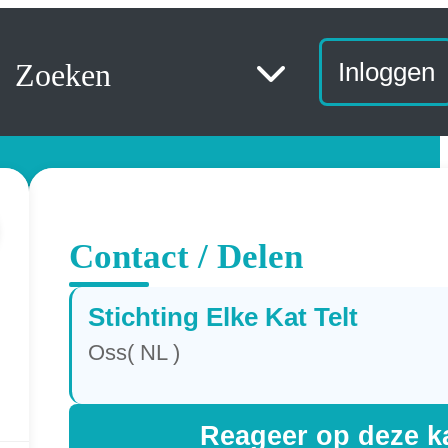
Zoeken
Inloggen
Contact / Delen
Stichting Elke Kat Telt
Oss( NL )
Reageer op deze k