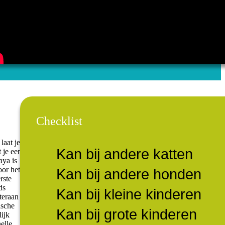
Checklist
aat je
Kan bij andere katten
t je een
aya is
oor het
Kan bij andere honden
rste
ds
Kan bij kleine kinderen
teraan
ische
Kan bij grote kinderen
lijk
elle