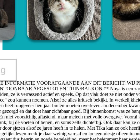
ug
KE INFORMATIE VOORAFGAANDE AAN DIT BERICHT: WIJ 
ONBAAR AFGESLOTEN TUIN/BALKON ** Naya is een zachtaardig me
iden, ze is verrassend actief en speels. Op dat vlak doet ze niet onder vo
ace” zou kunnen noemen. Alsof ze alles kritisch bekijkt. In werkelijkhei
n heeft ongeveer tien jaar buiten moeten overleven. In december kwam 
r gezorgd en dat doet haar zichtbaar goed. Bij binnenkomst was ze bang 
. En niet voorzichtig aftastend, maar meteen met volle overgave. Vooral 
ank, bij de voeten of benen, en soms zelfs dichterbij. Ook daar kan ze 
door sjezen alsof ze jaren heeft in te halen. Met Tika kan ze ook heerl
dagelijks leven merk je daar weinig van: af en toe een niesje of een traan
vraagt dus begrip en goede begeleiding, maar het belemmert haar verder 