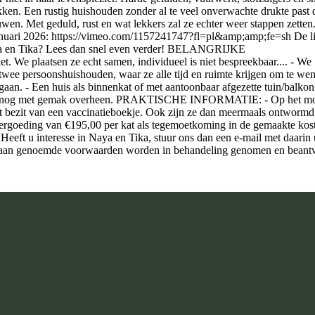
kken. Een rustig huishouden zonder al te veel onverwachte drukte past
wen. Met geduld, rust en wat lekkers zal ze echter weer stappen zetten
nuari 2026: https://vimeo.com/1157241747?fl=pl&amp;amp;fe=sh De li
 Naya en Tika? Lees dan snel even verder! BELANGRIJKE
 plaatsen ze echt samen, individueel is niet bespreekbaar.... - We
wee persoonshuishouden, waar ze alle tijd en ruimte krijgen om te wen
aan. - Een huis als binnenkat of met aantoonbaar afgezette tuin/balkon
en kat alsnog met gemak overheen. PRAKTISCHE INFORMATIE: - Op het 
 het bezit van een vaccinatieboekje. Ook zijn ze dan meermaals ontwormd
vergoeding van €195,00 per kat als tegemoetkoming in de gemaakte kost
Heeft u interesse in Naya en Tika, stuur ons dan een e-mail met daarin
oen aan genoemde voorwaarden worden in behandeling genomen en bean