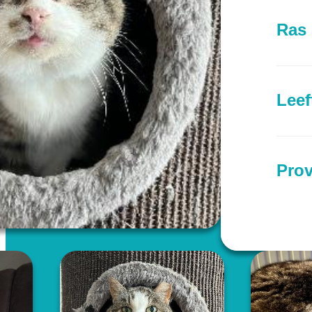
Ras
Leef
Prov