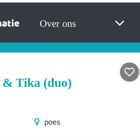
atie
Over ons
 & Tika (duo)
poes