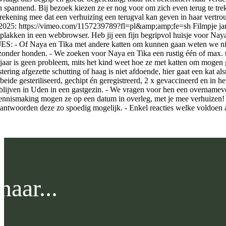
 spannend. Bij bezoek kiezen ze er nog voor om zich even terug te tre
 rekening mee dat een verhuizing een terugval kan geven in haar vertrou
2025: https://vimeo.com/1157239789?fl=pl&amp;amp;fe=sh Filmpje ja
n plakken in een webbrowser. Heb jij een fijn begripvol huisje voor
 Of Naya en Tika met andere katten om kunnen gaan weten we niet. We
zonder honden. - We zoeken voor Naya en Tika een rustig één of max. t
jaar is geen probleem, mits het kind weet hoe ze met katten om mogen g
rastering afgezette schutting of haag is niet afdoende, hier gaat e
 beide gesteriliseerd, gechipt én geregistreerd, 2 x gevaccineerd en in
rblijven in Uden in een gastgezin. - We vragen voor hen een overname
kennismaking mogen ze op een datum in overleg, met je mee verhuizen! 
beantwoorden deze zo spoedig mogelijk. - Enkel reacties welke vold
aar...