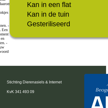
Kan in een flat
 daarom
.
Kan in de tuin
nkjes
Gesteriliseerd
nen. -
. Een
moment
 en
en. -
 uw
twoord
Stichting Dierenasiels & Internet
KvK 341 493 09