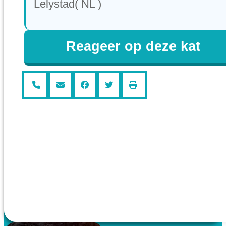
Lelystad( NL )
Reageer op deze kat