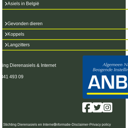
Asiels in België
Gevonden dieren
Koppels
Langzitters
hting Dierenasiels & Internet
 341 493 09
6 Stichting Dierenasiels en Internet
Informatie
-
Disclaimer
-
Privacy policy