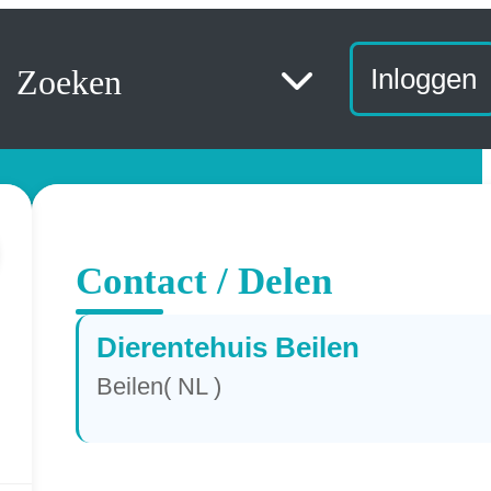
Zoeken
Inloggen
Contact / Delen
Dierentehuis Beilen
Beilen( NL )