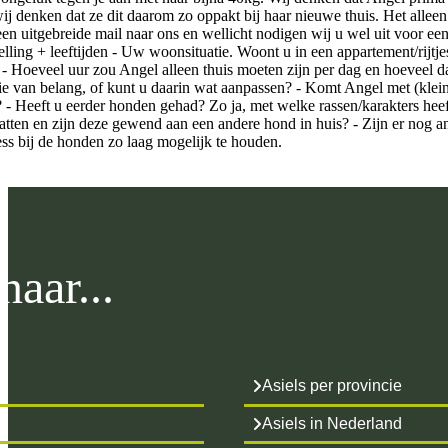
wij denken dat ze dit daarom zo oppakt bij haar nieuwe thuis. Het alle
en uitgebreide mail naar ons en wellicht nodigen wij u wel uit voor ee
ling + leeftijden - Uw woonsituatie. Woont u in een appartement/rijtjes
 - Hoeveel uur zou Angel alleen thuis moeten zijn per dag en hoeveel d
ie van belang, of kunt u daarin wat aanpassen? - Komt Angel met (klei
? - Heeft u eerder honden gehad? Zo ja, met welke rassen/karakters heef
tten en zijn deze gewend aan een andere hond in huis? - Zijn er nog 
ess bij de honden zo laag mogelijk te houden.
aar...
Asiels per provincie
Asiels in Nederland