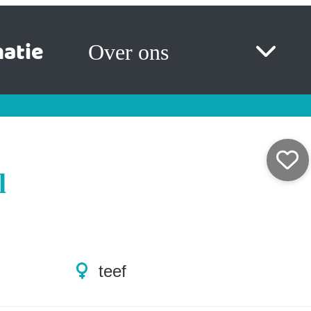
atie
Over ons
l
teef