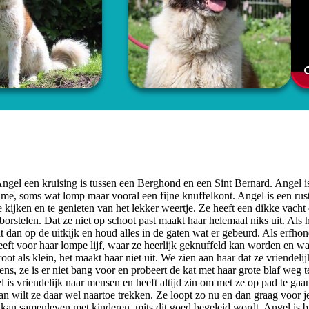
 Angel een kruising is tussen een Berghond en een Sint Bernard. Angel is
ame, soms wat lomp maar vooral een fijne knuffelkont. Angel is een rus
e kijken en te genieten van het lekker weertje. Ze heeft een dikke vacht
borstelen. Dat ze niet op schoot past maakt haar helemaal niks uit. Als 
 dan op de uitkijk en houd alles in de gaten wat er gebeurd. Als erfho
eft voor haar lompe lijf, waar ze heerlijk geknuffeld kan worden en wa
ot als klein, het maakt haar niet uit. We zien aan haar dat ze vriendelij
s, ze is er niet bang voor en probeert de kat met haar grote blaf weg t
is vriendelijk naar mensen en heeft altijd zin om met ze op pad te gaa
 dan wilt ze daar wel naartoe trekken. Ze loopt zo nu en dan graag voor j
 kan samenleven met kinderen, mits dit goed begeleid wordt. Angel is b