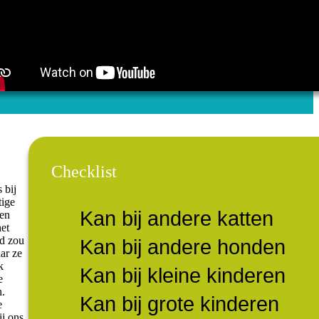
Checklist
 bij
tige
Kan bij andere katten
 en
het
nd zou
Kan bij andere honden
ar ze
k
Kan bij kleine kinderen
e
n.
Kan bij grote kinderen
e
ij ons