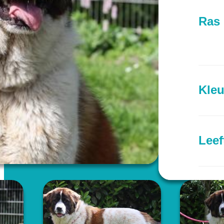
Ras
Kleu
Leef
Prov