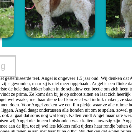
ug
iet gesteriliseerde teef. Angel is ongeveer 1.5 jaar oud. Wij denken dat
zij is gevonden, maar zij is niet meer opgehaald. Angel is een flinke d
iefste de hele dag lekker buiten in de schaduw een beetje om zich heen t
indt ze prima. Ze komt dan bij je op schoot zitten en laat zich heerlijk 
gel wel waaks, met haar diepe blaf kan ze al wat indruk maken, ze staat
nnen doen. Voor Angel zoeken we een fijn plekje waar ze alle ruimte he
 liggen. Angel daagt ondertussen alle honden uit om te spelen, zowel gro
, ook al gaat dat soms nog wat lomp. Katten vindt Angel maar rare wezen
tsen wij Angel niet in een huishouden waar katten aanwezig zijn. Angel 
mee aan de lijn, tot zij wel iets lekkers ruikt tijdens haar rondje buiten
r ongeluk tegen je aan met haar bijna 40kg. Wij denken dat Angel prima