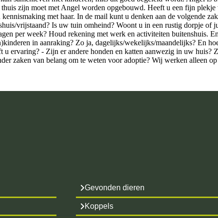
en thuis zijn moet met Angel worden opgebouwd. Heeft u een fijn plekje
n kennismaking met haar. In de mail kunt u denken aan de volgende zak
huis/vrijstaand? Is uw tuin omheind? Woont u in een rustig dorpje of ju
agen per week? Houd rekening met werk en activiteiten buitenshuis. En 
n)kinderen in aanraking? Zo ja, dagelijks/wekelijks/maandelijks? En ho
t u ervaring? - Zijn er andere honden en katten aanwezig in uw huis? Z
ander zaken van belang om te weten voor adoptie? Wij werken alleen op
Gevonden dieren
Koppels