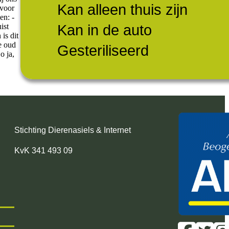
Kan alleen thuis zijn
 voor
en: -
Kan in de auto
ist
is dit
e oud
Gesteriliseerd
o ja,
Stichting Dierenasiels & Internet
KvK 341 493 09