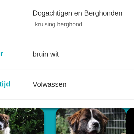
Dogachtigen en Berghonden
kruising berghond
r
bruin wit
tijd
Volwassen
incie
Drenthe (NL)