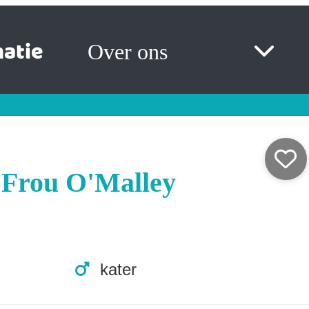
atie
Over ons
 Frou O'Malley
kater