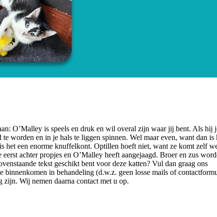
: O’Malley is speels en druk en wil overal zijn waar jij bent. Als hij j
d te worden en in je hals te liggen spinnen. Wel maar even, want dan is 
is het een enorme knuffelkont. Optillen hoeft niet, want ze komt zelf wel
ze eerst achter propjes en O’Malley heeft aangejaagd. Broer en zus word
bovenstaande tekst geschikt bent voor deze katten? Vul dan graag ons
te binnenkomen in behandeling (d.w.z. geen losse mails of contactformu
g zijn. Wij nemen daarna contact met u op.