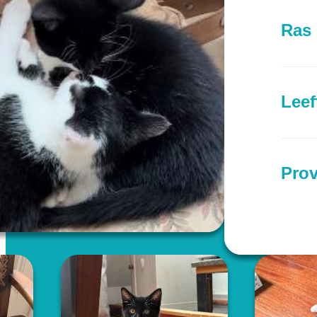
Ras
Leef
Prov