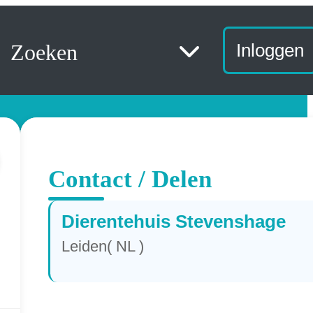
Zoeken
Inloggen
Contact / Delen
Dierentehuis Stevenshage
Leiden( NL )