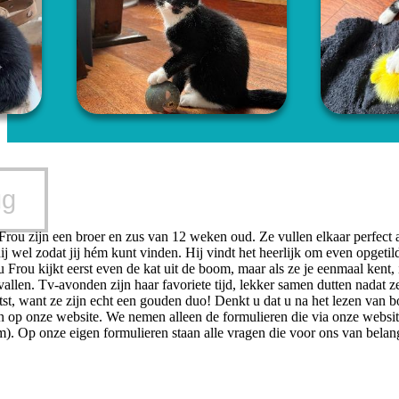
ug
ou zijn een broer en zus van 12 weken oud. Ze vullen elkaar perfect aan
ij wel zodat jij hém kunt vinden. Hij vindt het heerlijk om even opgetil
u Frou kijkt eerst even de kat uit de boom, maar als ze je eenmaal kent, 
vallen. Tv-avonden zijn haar favoriete tijd, lekker samen dutten nadat 
atst, want ze zijn echt een gouden duo! Denkt u dat u na het lezen van 
 in op onze website. We nemen alleen de formulieren die via onze websi
om). Op onze eigen formulieren staan alle vragen die voor ons van belan