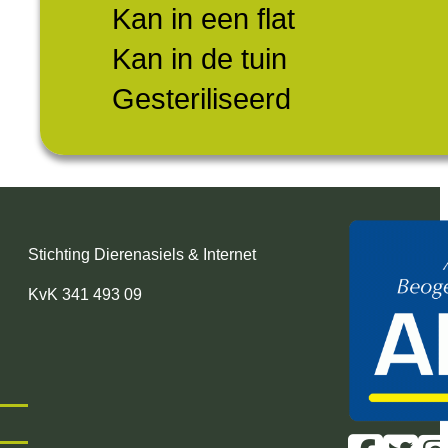
Kan in een flat
Kan in de tuin
Gesteriliseerd
Stichting Dierenasiels & Internet
KvK 341 493 09