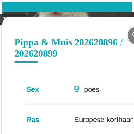
Koppel
Pippa & Muis 202620896 /
202620899
Sex
poes
Ras
Europese korthaar