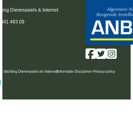
hting Dierenasiels & Internet
 341 493 09
6 Stichting Dierenasiels en Internet
Informatie
-
Disclaimer
-
Privacy policy